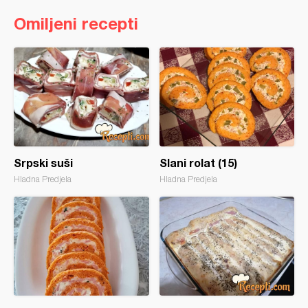
Omiljeni recepti
Srpski suši
Slani rolat (15)
Hladna Predjela
Hladna Predjela