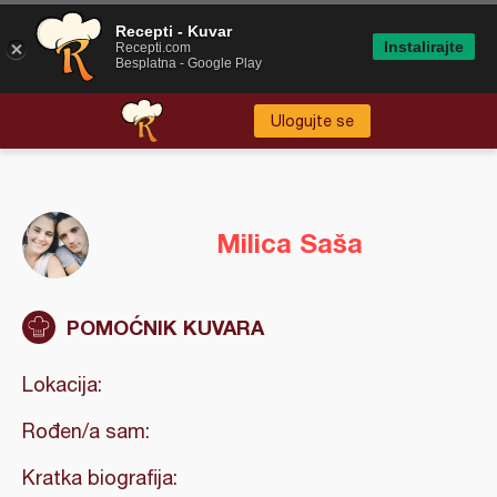
Recepti - Kuvar
Instalirajte
Recepti.com
Besplatna - Google Play
Ulogujte se
Milica Saša
POMOĆNIK KUVARA
Lokacija:
Rođen/a sam:
Kratka biografija: