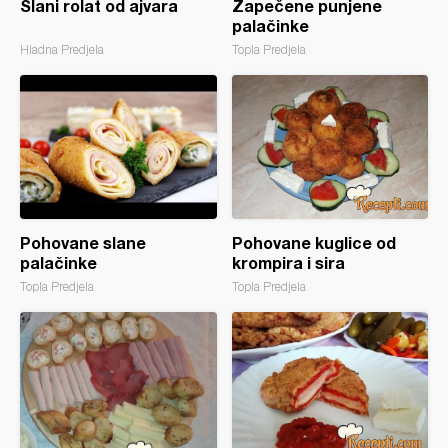
Slani rolat od ajvara
Zapečene punjene
palačinke
Hladna Predjela
Topla Predjela
Pohovane slane
Pohovane kuglice od
palačinke
krompira i sira
Topla Predjela
Topla Predjela