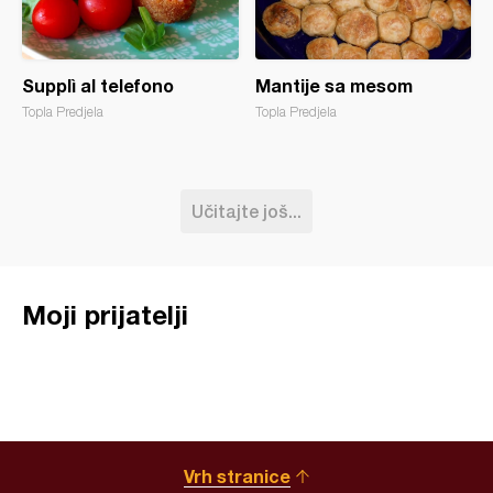
Supplì al telefono
Mantije sa mesom
Topla Predjela
Topla Predjela
Učitajte još...
Moji prijatelji
Vrh stranice