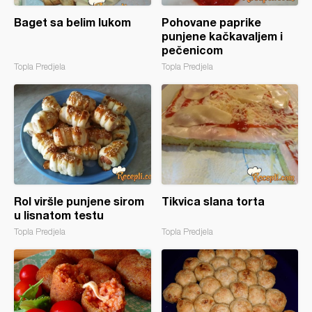
Baget sa belim lukom
Pohovane paprike
punjene kačkavaljem i
pečenicom
Topla Predjela
Topla Predjela
Rol viršle punjene sirom
Tikvica slana torta
u lisnatom testu
Topla Predjela
Topla Predjela