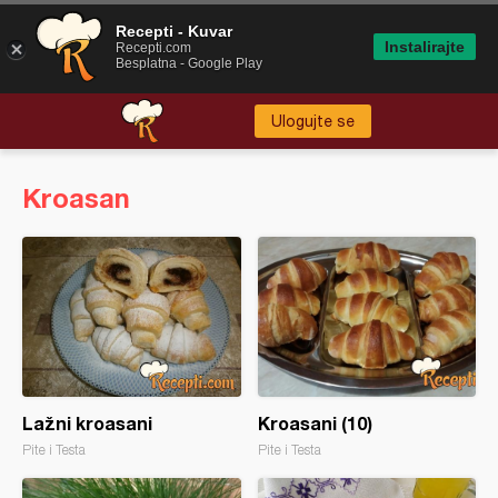
Recepti - Kuvar
Instalirajte
Recepti.com
Besplatna - Google Play
Ulogujte se
Kroasan
Lažni kroasani
Kroasani (10)
Pite i Testa
Pite i Testa