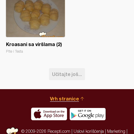
Kroasani sa viršlama (2)
Pite i Testa
Učitajte još...
Vrh stranice
© 2009-2026 Recepti.com |
Uslovi korišćenja
|
Marketing
|