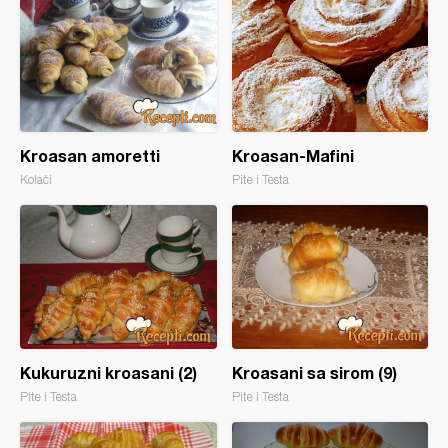
Kroasan amoretti
Kroasan-Mafini
Kolači
Pite i Testa
Kukuruzni kroasani (2)
Kroasani sa sirom (9)
Pite i Testa
Pite i Testa