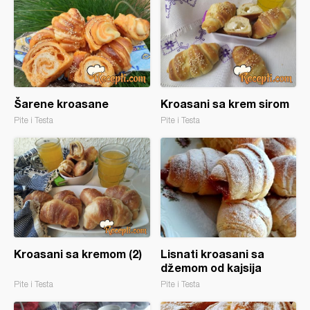
Šarene kroasane
Kroasani sa krem sirom
Pite i Testa
Pite i Testa
Kroasani sa kremom (2)
Lisnati kroasani sa
džemom od kajsija
Pite i Testa
Pite i Testa