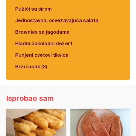
Pužići sa sirom
Jednostavna, osvežavajuća salata
Brownies sa jagodama
Hladni čokoladni dezert
Punjeni cvetovi tikvica
Brzi ručak (3)
Isprobao sam