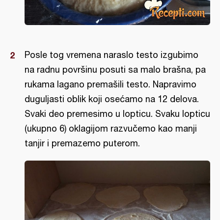
Posle tog vremena naraslo testo izgubimo
na radnu površinu posuti sa malo brašna, pa
rukama lagano premašili testo. Napravimo
duguljasti oblik koji osećamo na 12 delova.
Svaki deo premesimo u lopticu. Svaku lopticu
(ukupno 6) oklagijom razvučemo kao manji
tanjir i premazemo puterom.