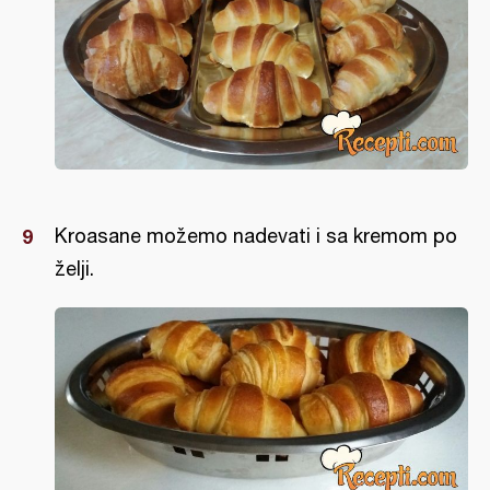
Kroasane možemo nadevati i sa kremom po
želji.