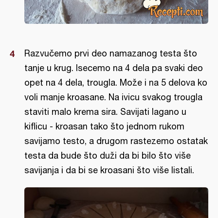
Razvučemo prvi deo namazanog testa što
tanje u krug. Isecemo na 4 dela pa svaki deo
opet na 4 dela, trougla. Može i na 5 delova ko
voli manje kroasane. Na ivicu svakog trougla
staviti malo krema sira. Savijati lagano u
kiflicu - kroasan tako što jednom rukom
savijamo testo, a drugom rastezemo ostatak
testa da bude što duži da bi bilo što više
savijanja i da bi se kroasani što više listali.