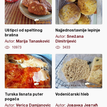
Uštipci od speltinog
Najjednostavnije lepinje
brašna
Snežana
Autor:
Marija Tanasković
Dimitrijević
Autor:
10973
3433
Turska lisnata puter
Vodeničarski hleb
pogača
Verica Damjanovic
Јованка Јевтић
Autor:
Autor: