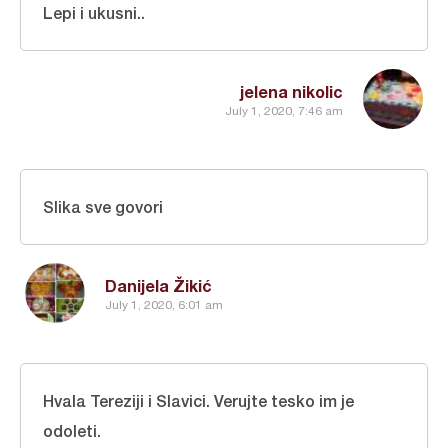
Lepi i ukusni..
jelena nikolic
July 1, 2020, 7:46 am
Slika sve govori
Danijela Žikić
July 1, 2020, 6:01 am
Hvala Tereziji i Slavici. Verujte tesko im je
odoleti.