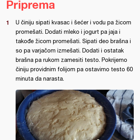
Priprema
U činiju sipati kvasac i šećer i vodu pa žicom
promešati. Dodati mleko i jogurt pa jaja i
takođe žicom promešati. Sipati deo brašna i
so pa varjačom izmešati. Dodati i ostatak
brašna pa rukom zamesiti testo. Pokrijemo
činiju providnim folijom pa ostavimo testo 60
minuta da narasta.