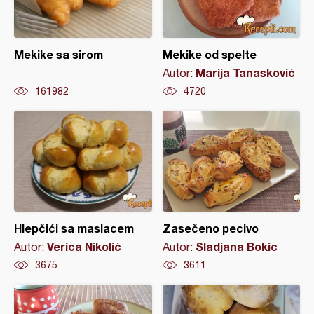
Mekike sa sirom
Mekike od spelte
Marija Tanasković
Autor:
161982
4720
Hlepčići sa maslacem
Zasečeno pecivo
Verica Nikolić
Sladjana Bokic
Autor:
Autor:
3675
3611