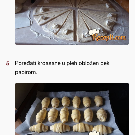
Poređati kroasane u pleh obložen pek
papirom.