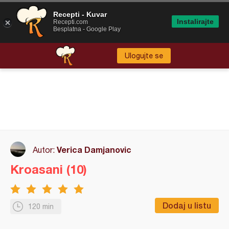
Recepti - Kuvar
Instalirajte
Recepti.com
Besplatna - Google Play
Ulogujte se
Verica Damjanovic
Autor:
Kroasani (10)
Dodaj u listu
120 min