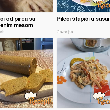
i od pirea sa
Pileći štapići u sus
venim mesom
jela
Glavna jela