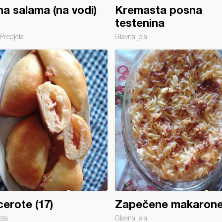
a salama (na vodi)
Kremasta posna
testenina
Predjela
Glavna jela
erote (17)
Zapečene makarone 
sta
Glavna jela