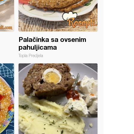
Palačinka sa ovsenim
pahuljicama
Topla Predjela