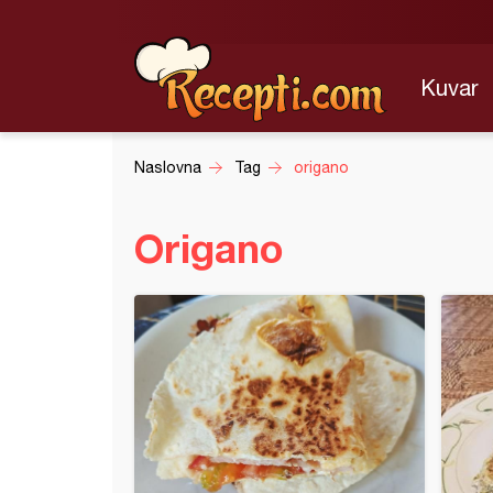
Kuvar
Naslovna
Tag
origano
Origano
inka sa ovsenim pahuljicama