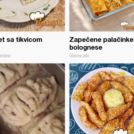
t sa tikvicom
Zapečene palačinke
bolognese
edjela
Glavna jela