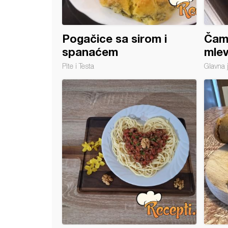
Pogačice sa sirom i
Čamc
spanaćem
mle
Pite i Testa
Glavna 
nina iz rerne