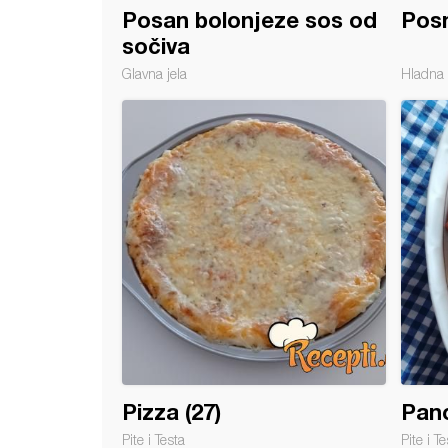
Posan bolonjeze sos od
Posn
sočiva
Glavna jela
Hladna 
 sendvič sa kiflom
Pizza (27)
Panc
Pite i Testa
Pite i Te