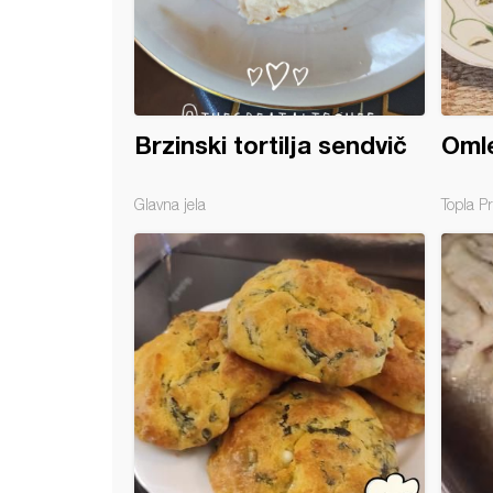
Brzinski tortilja sendvič
Omle
Glavna jela
Topla Pr
 rolat (šta sa jajima od Vaskrsa)