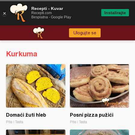
Recepti - Kuvar
Instalirajte
Recepti.com
Besplatna - Google Play
Ulogujte se
Kurkuma
Domaći žuti hleb
Posni pizza pužići
Pite i Testa
Pite i Testa