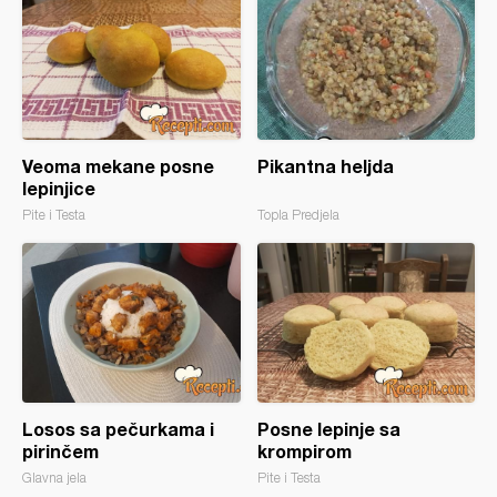
Veoma mekane posne
Pikantna heljda
lepinjice
Pite i Testa
Topla Predjela
Losos sa pečurkama i
Posne lepinje sa
pirinčem
krompirom
Glavna jela
Pite i Testa