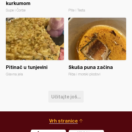
kurkumom
Supe i Čorbe
Pite i Testa
Pitinač u tunjevini
Skuša puna začina
Glavna jela
Riba i morski plodovi
Učitajte još...
Vrh stranice