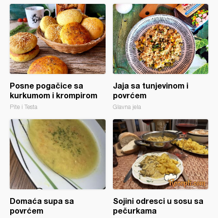
Posne pogačice sa
Jaja sa tunjevinom i
kurkumom i krompirom
povrćem
Pite i Testa
Glavna jela
Domaća supa sa
Sojini odresci u sosu sa
povrćem
pečurkama