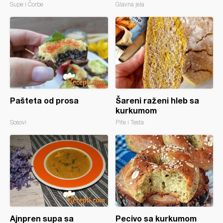
Supe i Čorbe
Glavna jela
Pašteta od prosa
Šareni raženi hleb sa
kurkumom
Sosovi
Pite i Testa
Ajnpren supa sa
Pecivo sa kurkumom