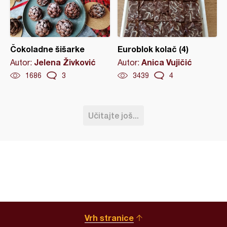
Čokoladne šišarke
Euroblok kolač (4)
Jelena Živković
Anica Vujičić
Autor:
Autor:
1686
3
3439
4
Učitajte još...
Vrh stranice