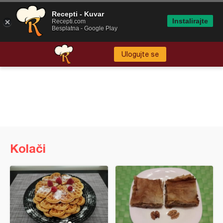
Recepti - Kuvar
Instalirajte
Recepti.com
Besplatna - Google Play
Ulogujte se
Kolači