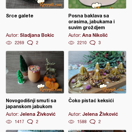
Srce galete
Posna baklava sa
orasima, jabukama i
suvim groždjem
Sladjana Bokic
Ana Nikolić
Autor:
Autor:
2269
2
2210
3
Novogodišnji smuti sa
Čoko pistać keksići
japanskom jabukom
Jelena Živković
Jelena Živković
Autor:
Autor:
1417
2
1588
2