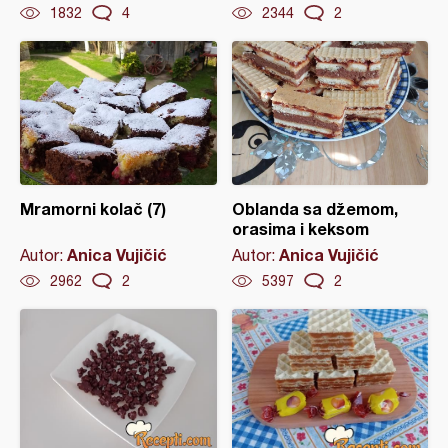
1832
4
2344
2
Mramorni kolač (7)
Oblanda sa džemom,
orasima i keksom
Anica Vujičić
Anica Vujičić
Autor:
Autor:
2962
2
5397
2