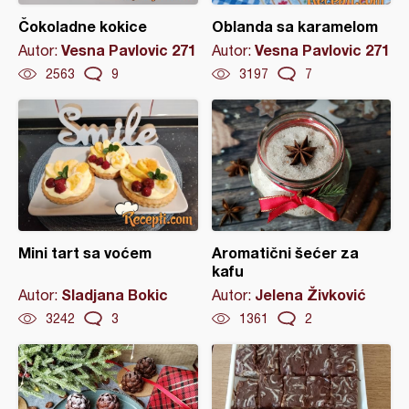
Čokoladne kokice
Oblanda sa karamelom
Vesna Pavlovic 271
Vesna Pavlovic 271
Autor:
Autor:
2563
9
3197
7
Mini tart sa voćem
Aromatični šećer za
kafu
Sladjana Bokic
Jelena Živković
Autor:
Autor:
3242
3
1361
2