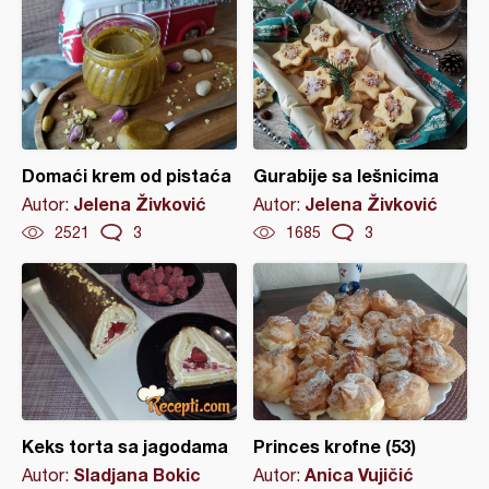
Domaći krem od pistaća
Gurabije sa lešnicima
Jelena Živković
Jelena Živković
Autor:
Autor:
2521
3
1685
3
Keks torta sa jagodama
Princes krofne (53)
Sladjana Bokic
Anica Vujičić
Autor:
Autor: