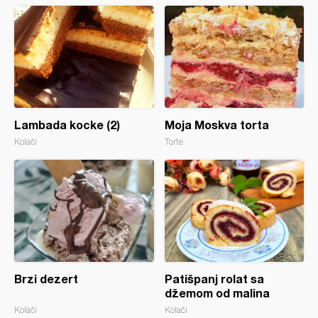
Lambada kocke (2)
Moja Moskva torta
Kolači
Torte
Brzi dezert
Patišpanj rolat sa
džemom od malina
Kolači
Kolači