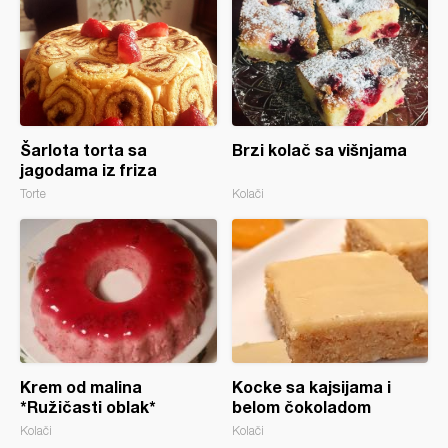
Šarlota torta sa
Brzi kolač sa višnjama
jagodama iz friza
Torte
Kolači
Krem od malina
Kocke sa kajsijama i
*Ružičasti oblak*
belom čokoladom
Kolači
Kolači