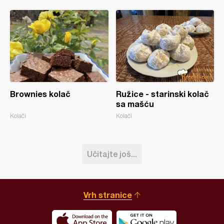
Brownies kolač
Ružice - starinski kolač
sa mašću
Kolači
Kolači
Učitajte još...
Vrh stranice