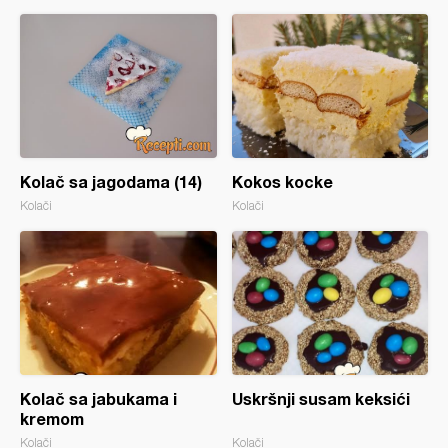
Kolač sa jagodama (14)
Kokos kocke
Kolači
Kolači
Kolač sa jabukama i
Uskršnji susam keksići
kremom
Kolači
Kolači