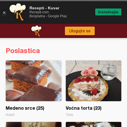
Recepti - Kuvar
Instalirajte
Recepti.com
Besplatna - Google Play
Ulogujte se
Poslastica
Medeno srce (25)
Voćna torta (23)
Kolači
Torte