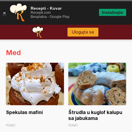
Recepti - Kuvar
Instalirajte
Recepti.com
Besplatna - Google Play
Ulogujte se
Med
Spekulas mafini
Štrudla u kuglof kalupu
sa jabukama
Kolači
Kolači