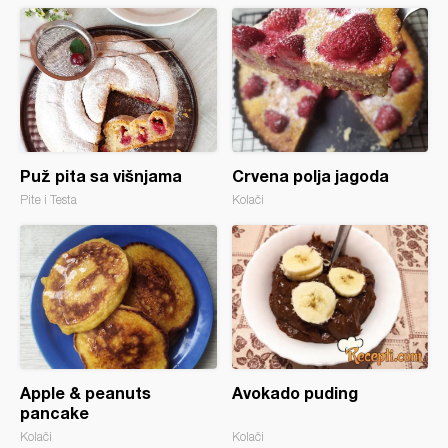
Puž pita sa višnjama
Crvena polja jagoda
Pite i Testa
Kolači
Apple & peanuts
Avokado puding
pancake
Kolači
Kolači