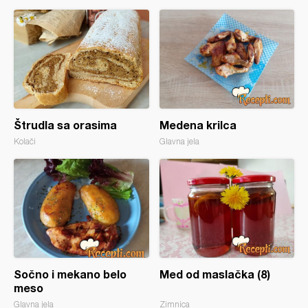
Štrudla sa orasima
Medena krilca
Kolači
Glavna jela
Sočno i mekano belo
Med od maslačka (8)
meso
Glavna jela
Zimnica