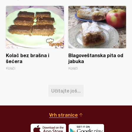
Kolač bez brašna i
Blagoveštanska pita od
šećera
jabuka
Kolači
Kolači
Učitajte još...
Vrh stranice