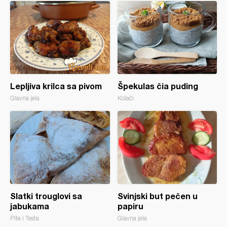
Lepljiva krilca sa pivom
Špekulas čia puding
Glavna jela
Kolači
Slatki trouglovi sa
Svinjski but pečen u
jabukama
papiru
Pite i Testa
Glavna jela