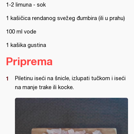
1-2 limuna - sok
1 kašičica rendanog svežeg đumbira (ili u prahu)
100 ml vode
1 kašika gustina
Priprema
Piletinu iseći na šnicle, izlupati tučkom i iseći
na manje trake ili kocke.