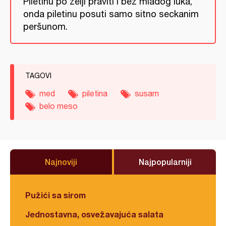
Piletinu po želji praviti i bez mladog luka,
onda piletinu posuti samo sitno seckanim
peršunom.
TAGOVI
med
piletina
susam
belo meso
Najnoviji
Najpopularniji
Pužići sa sirom
Jednostavna, osvežavajuća salata