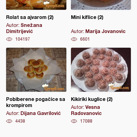
Rolat sa ajvarom (2)
Mini kiflice (2)
Snežana
Autor:
Dimitrijević
Marija Jovanovic
Autor:
104197
6601
Pobiberene pogačice sa
Kikiriki kuglice (2)
krompirom
Vesna
Autor:
Dijana Gavrilović
Radovanovic
Autor:
4438
17088