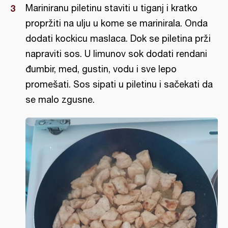
Mariniranu piletinu staviti u tiganj i kratko
propržiti na ulju u kome se marinirala. Onda
dodati kockicu maslaca. Dok se piletina prži
napraviti sos. U limunov sok dodati rendani
đumbir, med, gustin, vodu i sve lepo
promešati. Sos sipati u piletinu i sačekati da
se malo zgusne.