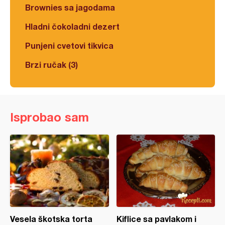
Brownies sa jagodama
Hladni čokoladni dezert
Punjeni cvetovi tikvica
Brzi ručak (3)
Isprobao sam
Vesela škotska torta
Kiflice sa pavlakom i