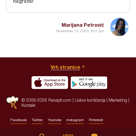
nagradu!
Marijana Petrović
November 13, 2023, 9:51 pm
Vrh stranice
© 2009-2026 Recepti.com |
Uslovi korišćenja
|
Marketing
|
Kontakt
Facebook
Twitter
Youtube
Instagram
Pinterest
Site by:
HALO