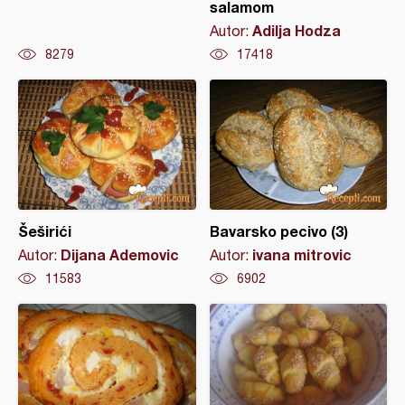
salamom
Adilja Hodza
Autor:
8279
17418
Šeširići
Bavarsko pecivo (3)
Dijana Ademovic
ivana mitrovic
Autor:
Autor:
11583
6902