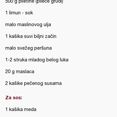
500 g piletine (pileće grudi)
1 limun - sok
malo maslinovog ulja
1 kašika suvi biljni začin
malo svežeg peršuna
1-2 struka mladog belog luka
20 g maslaca
2 kašike pečenog susama
Za sos:
1 kašika meda