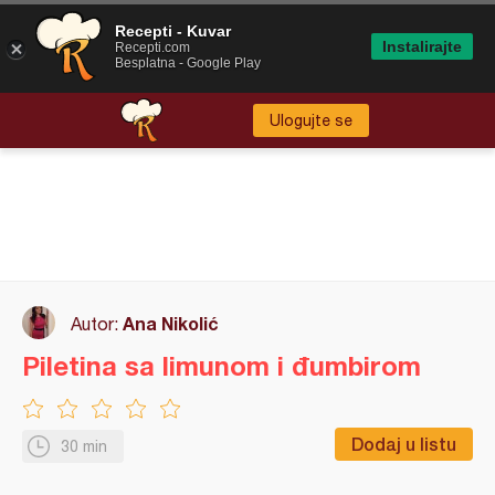
Recepti - Kuvar
Instalirajte
Recepti.com
Besplatna - Google Play
Ulogujte se
Ana Nikolić
Autor:
Piletina sa limunom i đumbirom
Dodaj u listu
30 min