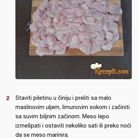
Staviti piletinu u činiju i preliti sa malo
maslinovim uljem, limunovim sokom i začiniti
sa suvim biljnim začinom. Meso lepo
izmešpati i ostaviti nekoliko sati ili preko noći
da se meso marinira.