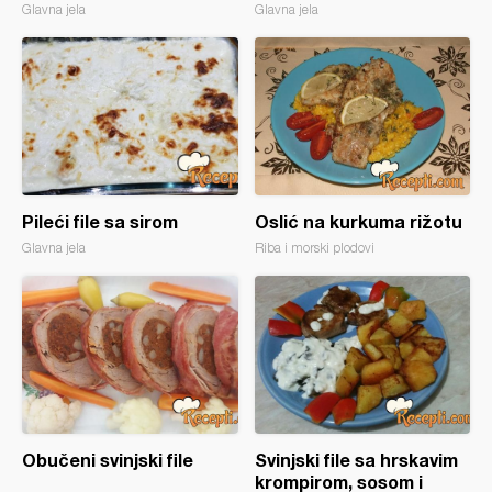
Glavna jela
Glavna jela
Pileći file sa sirom
Oslić na kurkuma rižotu
Glavna jela
Riba i morski plodovi
Obučeni svinjski file
Svinjski file sa hrskavim
krompirom, sosom i