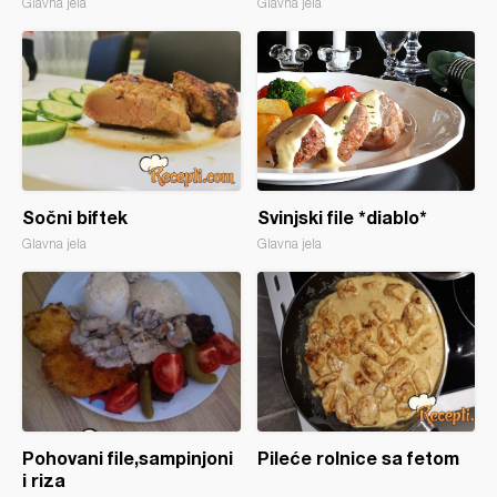
Glavna jela
Glavna jela
Sočni biftek
Svinjski file *diablo*
Glavna jela
Glavna jela
Pohovani file,sampinjoni
Pileće rolnice sa fetom
i riza