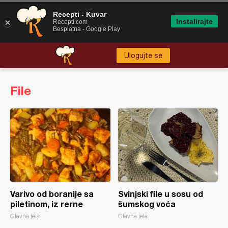
Recepti - Kuvar
Instalirajte
Recepti.com
Besplatna - Google Play
Ulogujte se
File
Varivo od boranije sa
Svinjski file u sosu od
piletinom, iz rerne
šumskog voća
Glavna jela
Glavna jela