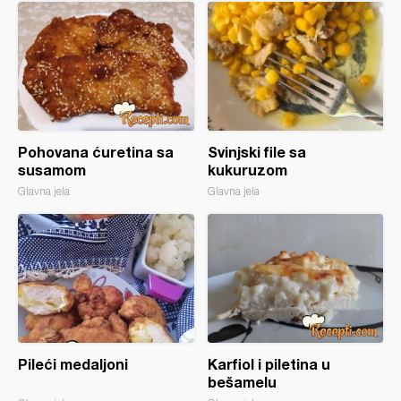
Pohovana ćuretina sa
Svinjski file sa
susamom
kukuruzom
Glavna jela
Glavna jela
Pileći medaljoni
Karfiol i piletina u
bešamelu