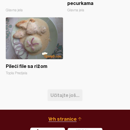
pecurkama
Glavna jela
Glavna jela
Pileći file sa rižom
Topla Predjela
Učitajte još...
Vrh stranice