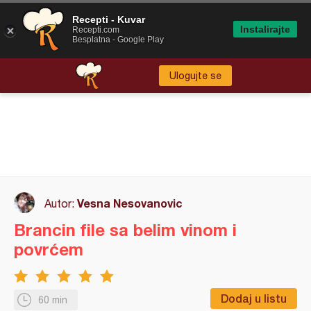
Recepti - Kuvar
Instalirajte
Recepti.com
Besplatna - Google Play
Ulogujte se
Vesna Nesovanovic
Autor:
Brancin file sa belim vinom i
povrćem
Dodaj u listu
60 min