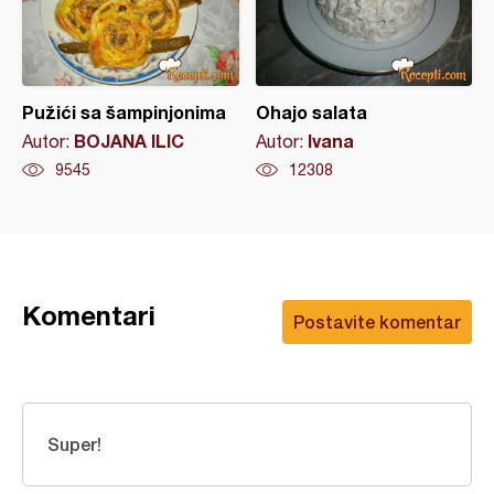
Pužići sa šampinjonima
Ohajo salata
BOJANA ILIC
Ivana
Autor:
Autor:
9545
12308
Komentari
Postavite komentar
Super!