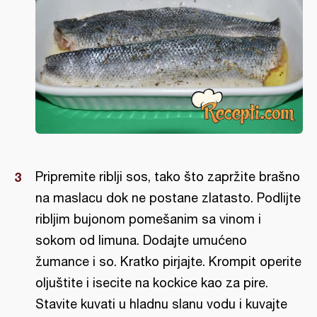
Pripremite riblji sos, tako što zapržite brašno
na maslacu dok ne postane zlatasto. Podlijte
ribljim bujonom pomešanim sa vinom i
sokom od limuna. Dodajte umućeno
žumance i so. Kratko pirjajte. Krompit operite
oljuštite i isecite na kockice kao za pire.
Stavite kuvati u hladnu slanu vodu i kuvajte