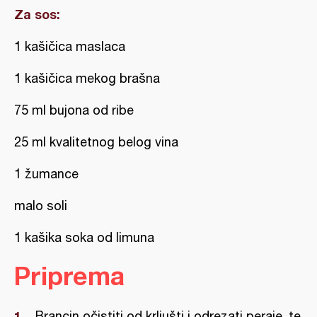
Za sos:
1 kašičica maslaca
1 kašičica mekog brašna
75 ml bujona od ribe
25 ml kvalitetnog belog vina
1 žumance
malo soli
1 kašika soka od limuna
Priprema
Brancin očistiti od krljušti i odrezati peraje, te