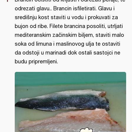
odrezati glavu.. Brancin isfiletirati. Glavu i
središnju kost staviti u vodu i prokuvati za
bujon od ribe. Filete brancina posoliti, utrljati
mediteranskim začinskim biljem, staviti malo
soka od limuna i maslinovog ulja te ostaviti
da odstoji u marinadi dok ostali sastojci ne
budu pripremljeni.