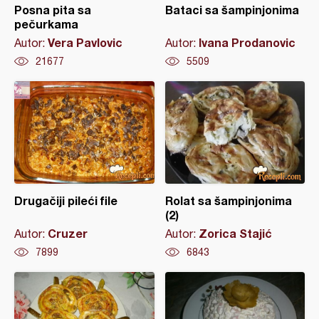
Posna pita sa
Bataci sa šampinjonima
pečurkama
Vera Pavlovic
Ivana Prodanovic
Autor:
Autor:
21677
5509
Drugačiji pileći file
Rolat sa šampinjonima
(2)
Cruzer
Zorica Stajić
Autor:
Autor:
7899
6843