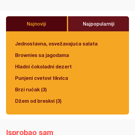
Najnoviji
Najpopularniji
Jednostavna, osvežavajuća salata
Brownies sa jagodama
Hladni čokoladni dezert
Punjeni cvetovi tikvica
Brzi ručak (3)
Džem od breskvi (3)
Isprobao sam