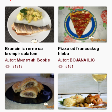
Brancin iz rerne sa
Pizza od francuskog
krompir salatom
hleba
Милетић Ђорђе
BOJANA ILIC
Autor:
Autor:
31313
5161