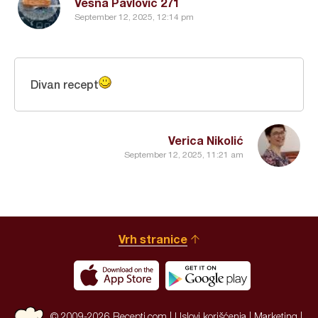
Vesna Pavlovic 271
September 12, 2025, 12:14 pm
Divan recept
Verica Nikolić
September 12, 2025, 11:21 am
Vrh stranice
© 2009-2026 Recepti.com |
Uslovi korišćenja
|
Marketing
|