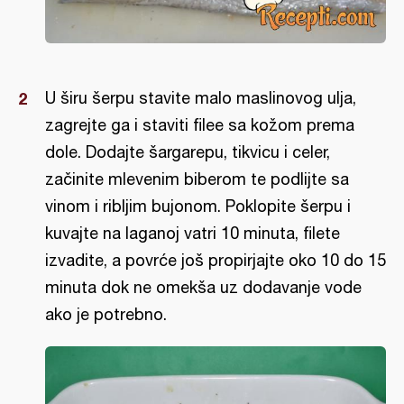
U širu šerpu stavite malo maslinovog ulja,
zagrejte ga i staviti filee sa kožom prema
dole. Dodajte šargarepu, tikvicu i celer,
začinite mlevenim biberom te podlijte sa
vinom i ribljim bujonom. Poklopite šerpu i
kuvajte na laganoj vatri 10 minuta, filete
izvadite, a povrće još propirjajte oko 10 do 15
minuta dok ne omekša uz dodavanje vode
ako je potrebno.