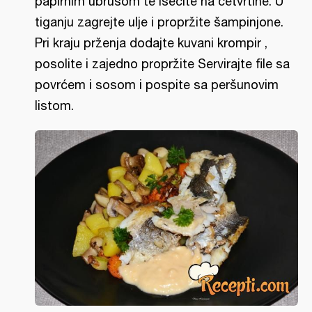
papirnim ubrusom te isecite na četvrtine. U
tiganju zagrejte ulje i propržite šampinjone.
Pri kraju prženja dodajte kuvani krompir ,
posolite i zajedno propržite Servirajte file sa
povrćem i sosom i pospite sa peršunovim
listom.