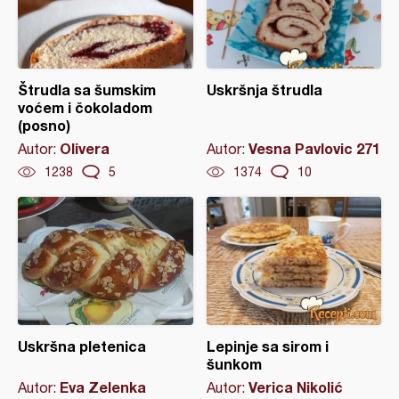
Štrudla sa šumskim
Uskršnja štrudla
voćem i čokoladom
(posno)
Olivera
Vesna Pavlovic 271
Autor:
Autor:
1238
5
1374
10
Uskršna pletenica
Lepinje sa sirom i
šunkom
Eva Zelenka
Verica Nikolić
Autor:
Autor: