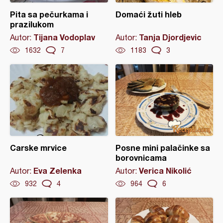
Pita sa pečurkama i
Domaći žuti hleb
prazilukom
Tijana Vodoplav
Tanja Djordjevic
Autor:
Autor:
1632
7
1183
3
Carske mrvice
Posne mini palačinke sa
borovnicama
Eva Zelenka
Verica Nikolić
Autor:
Autor:
932
4
964
6