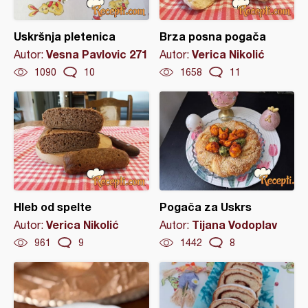
Uskršnja pletenica
Brza posna pogača
Vesna Pavlovic 271
Verica Nikolić
Autor:
Autor:
1090
10
1658
11
Hleb od spelte
Pogača za Uskrs
Verica Nikolić
Tijana Vodoplav
Autor:
Autor:
961
9
1442
8