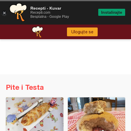
Recepti - Kuvar
Instalirajte
Recepti.com
Besplatna - Google Play
Ulogujte se
Pite i Testa