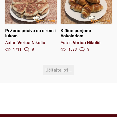
Prženo pecivo sa sirom i
Kiflice punjene
lukom
čokoladom
Verica Nikolić
Verica Nikolić
Autor:
Autor:
1711
8
1573
9
Učitajte još...