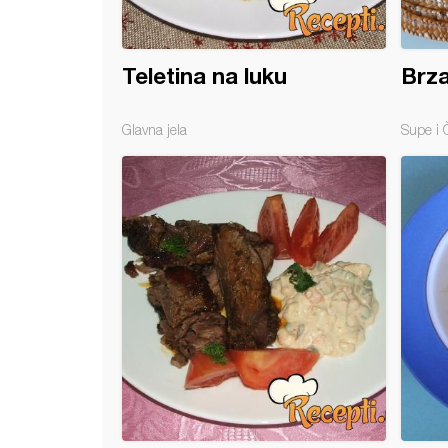
Teletina na luku
Brza
Glavna jela
Supe i 
arski kupus sa teletinom