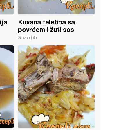
ija
Kuvana teletina sa
povrćem i žuti sos
Glavna jela