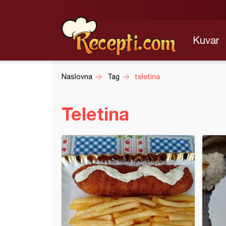
Kuvar
Naslovna
Tag
teletina
Teletina
na i boranija iz ekspes lonca