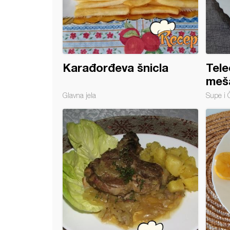
Karađorđeva šnicla
Tele
meš
Glavna jela
Supe i 
a teletina sa povrćem i žuti sos