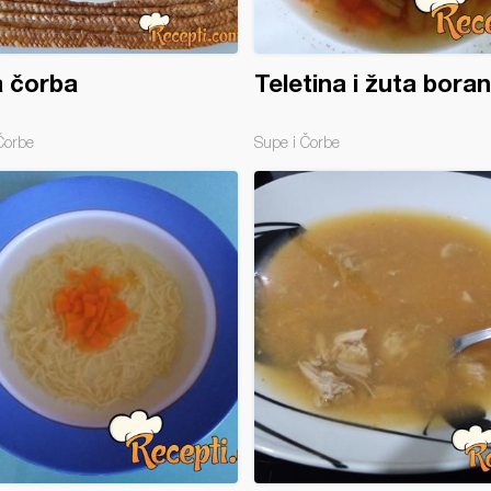
 čorba
Teletina i žuta boran
Čorbe
Supe i Čorbe