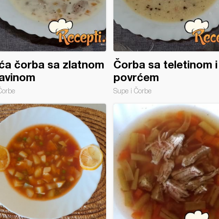
ća čorba sa zlatnom
Čorba sa teletinom i
avinom
povrćem
Čorbe
Supe i Čorbe