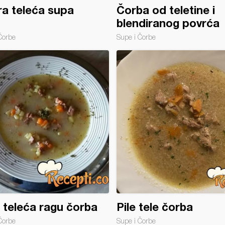
ra teleća supa
Čorba od teletine i
blendiranog povrća
Čorbe
Supe i Čorbe
 teleća ragu čorba
Pile tele čorba
Čorbe
Supe i Čorbe