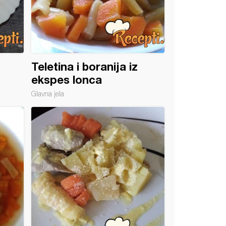
Teletina i boranija iz
ekspes lonca
Glavna jela