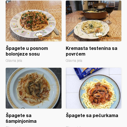
Špagete u posnom
Kremasta testenina sa
bolonjeze sosu
povrćem
Glavna jela
Glavna jela
Špagete sa
Špagete sa pečurkama
šampinjonima