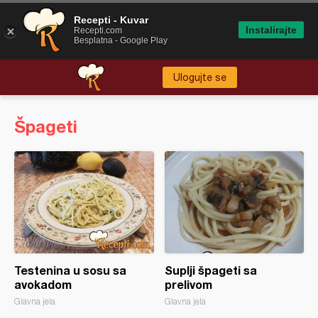
Recepti - Kuvar
Instalirajte
Recepti.com
Besplatna - Google Play
Ulogujte se
Špageti
Testenina u sosu sa
Suplji špageti sa
avokadom
prelivom
Glavna jela
Glavna jela