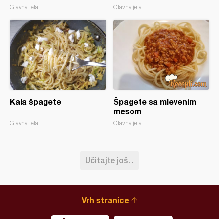
Glavna jela
Glavna jela
Kala špagete
Špagete sa mlevenim
mesom
Glavna jela
Glavna jela
Učitajte još...
Vrh stranice