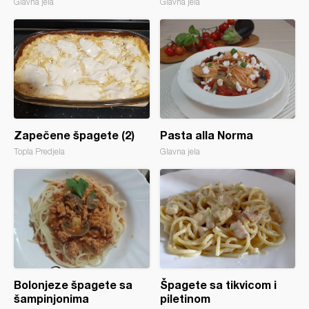
Glavna jela
Glavna jela
Zapečene špagete (2)
Pasta alla Norma
Topla Predjela
Glavna jela
Bolonjeze špagete sa
Špagete sa tikvicom i
šampinjonima
piletinom