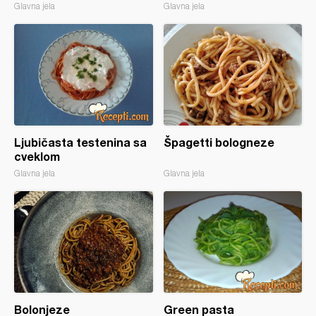
Glavna jela
Glavna jela
Ljubičasta testenina sa
Špagetti bologneze
cveklom
Glavna jela
Glavna jela
Bolonjeze
Green pasta