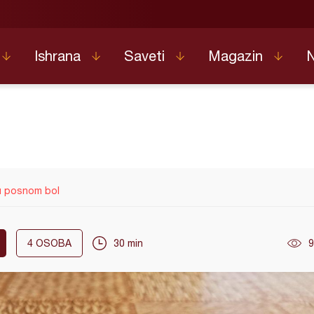
Ishrana
Saveti
Magazin
u posnom bol
4
OSOBA
30 min
9