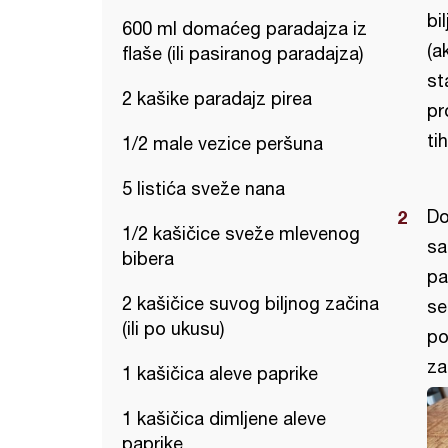
bi
600 ml domaćeg paradajza iz
(a
flaše (ili pasiranog paradajza)
st
2 kašike paradajz pirea
pr
ti
1/2 male vezice peršuna
5 listića sveže nana
Do
1/2 kašičice sveže mlevenog
sa
bibera
pa
2 kašičice suvog biljnog začina
se
(ili po ukusu)
po
za
1 kašičica aleve paprike
1 kašičica dimljene aleve
paprike