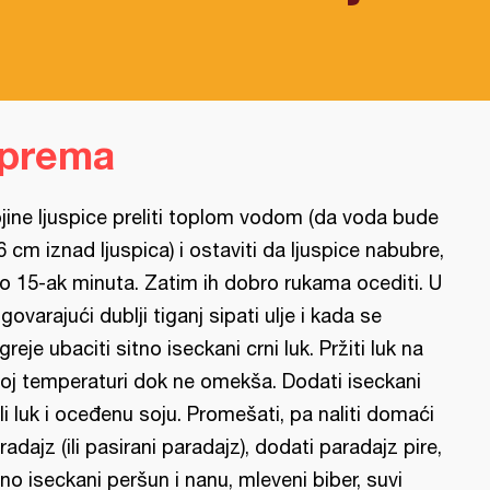
iprema
jine ljuspice preliti toplom vodom (da voda bude
6 cm iznad ljuspica) i ostaviti da ljuspice nabubre,
o 15-ak minuta. Zatim ih dobro rukama ocediti. U
govarajući dublji tiganj sipati ulje i kada se
greje ubaciti sitno iseckani crni luk. Pržiti luk na
hoj temperaturi dok ne omekša. Dodati iseckani
li luk i oceđenu soju. Promešati, pa naliti domaći
radajz (ili pasirani paradajz), dodati paradajz pire,
tno iseckani peršun i nanu, mleveni biber, suvi