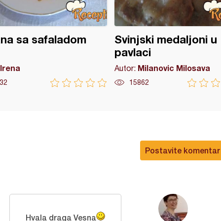
na sa safaladom
Svinjski medaljoni u
pavlaci
Irena
Milanovic Milosava
Autor:
32
15862
Postavite komentar
Hvala draga Vesna