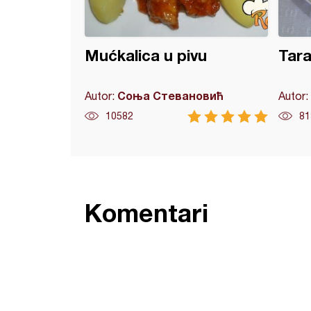
Mućkalica u pivu
Tara
Соња Стевановић
Autor:
Autor:
10582
81
Komentari