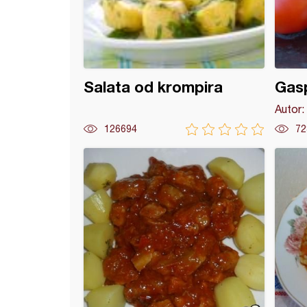
Salata od krompira
Gasp
Autor:
126694
72
ara, pasta morski plodovi