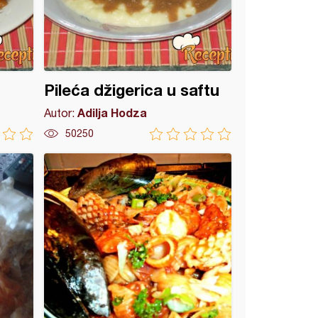
Pileća džigerica u saftu
Adilja Hodza
Autor:
50250