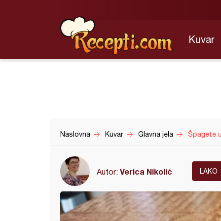
Kuvar
Naslovna
Kuvar
Glavna jela
Špagete 
Verica Nikolić
Autor:
LAKO