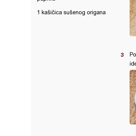
1 kašičica sušenog origana
Po
id