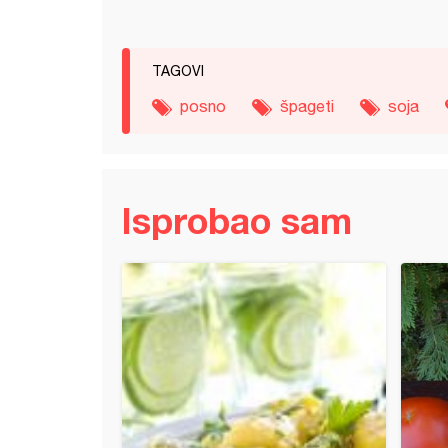
TAGOVI
posno
špageti
soja
Isprobao sam
 džigerica u saftu