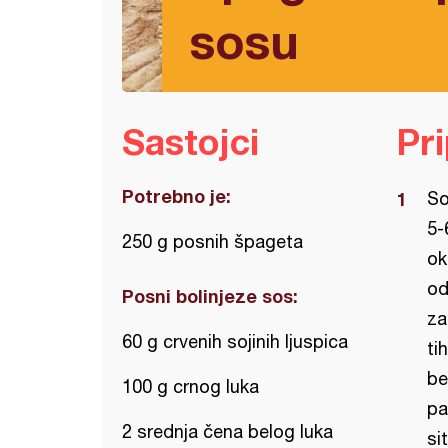
sosu
Sastojci
Pr
Potrebno je:
So
5-
250 g posnih špageta
ok
od
Posni bolinjeze sos:
za
60 g crvenih sojinih ljuspica
ti
be
100 g crnog luka
pa
2 srednja čena belog luka
si