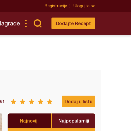
Registracija
Ulogujte se
Nagrade
Dodajte Recept
Dodaj u listu
61
Najnoviji
Najpopularniji