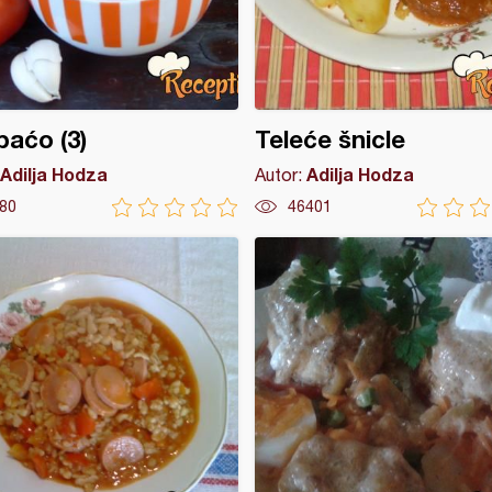
aćo (3)
Teleće šnicle
Adilja Hodza
Adilja Hodza
Autor:
80
46401