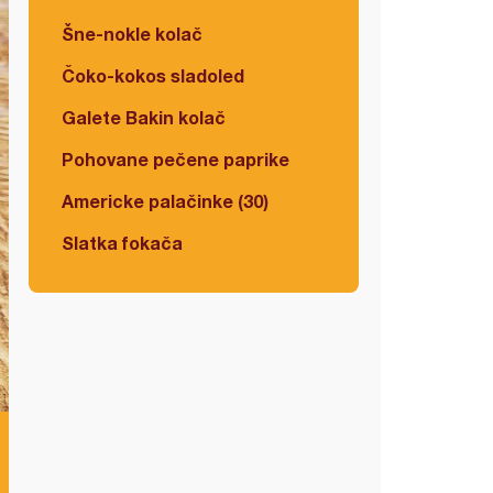
Šne-nokle kolač
Čoko-kokos sladoled
Galete Bakin kolač
Pohovane pečene paprike
Americke palačinke (30)
Slatka fokača