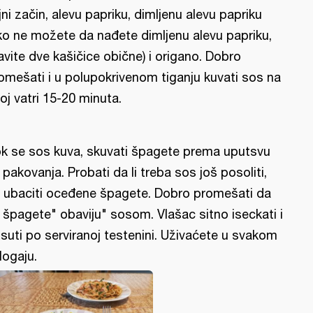
ljni začin, alevu papriku, dimljenu alevu papriku
ko ne možete da nađete dimljenu alevu papriku,
avite dve kašičice obične) i origano. Dobro
omešati i u polupokrivenom tiganju kuvati sos na
hoj vatri 15-20 minuta.
k se sos kuva, skuvati špagete prema uputsvu
 pakovanja. Probati da li treba sos još posoliti,
 ubaciti oceđene špagete. Dobro promešati da
 špagete" obaviju" sosom. Vlašac sitno iseckati i
suti po serviranoj testenini. Uživaćete u svakom
logaju.