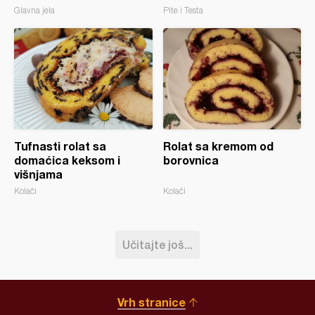
Glavna jela
Pite i Testa
Tufnasti rolat sa
Rolat sa kremom od
domaćica keksom i
borovnica
višnjama
Kolači
Kolači
Učitajte još...
Vrh stranice