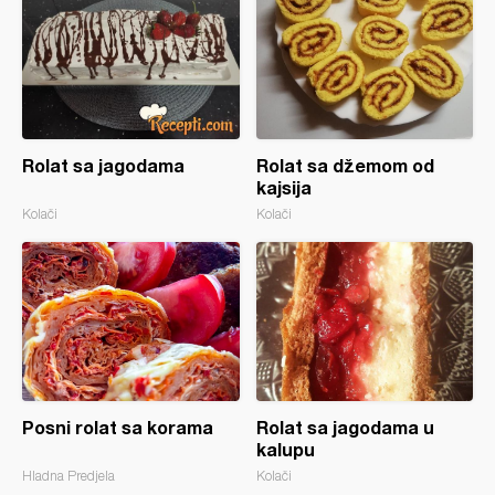
Rolat sa jagodama
Rolat sa džemom od
kajsija
Kolači
Kolači
Posni rolat sa korama
Rolat sa jagodama u
kalupu
Hladna Predjela
Kolači