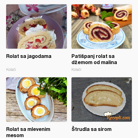
Rolat sa jagodama
Patišpanj rolat sa
džemom od malina
Kolači
Kolači
Rolat sa mlevenim
Štrudla sa sirom
mesom