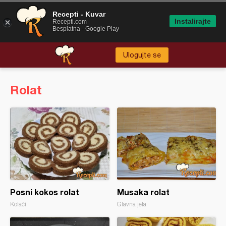
Recepti - Kuvar
Instalirajte
Recepti.com
Besplatna - Google Play
Ulogujte se
Rolat
Posni kokos rolat
Musaka rolat
Kolači
Glavna jela