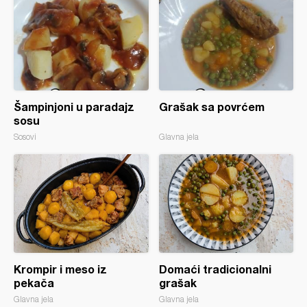
Šampinjoni u paradajz
Grašak sa povrćem
sosu
Sosovi
Glavna jela
Krompir i meso iz
Domaći tradicionalni
pekača
grašak
Glavna jela
Glavna jela