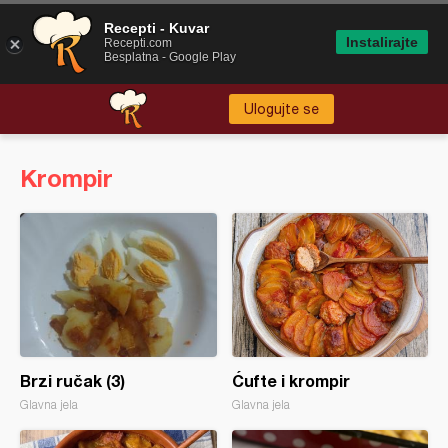
Recepti - Kuvar
Instalirajte
Recepti.com
Besplatna - Google Play
Ulogujte se
Krompir
Brzi ručak (3)
Ćufte i krompir
Glavna jela
Glavna jela