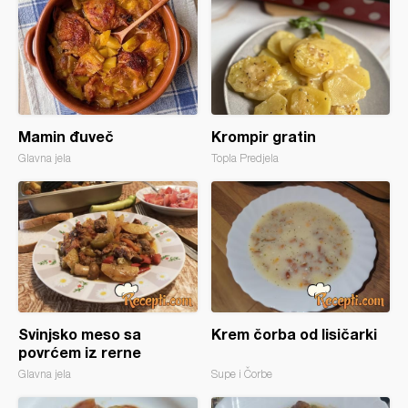
Mamin đuveč
Krompir gratin
Glavna jela
Topla Predjela
Svinjsko meso sa
Krem čorba od lisičarki
povrćem iz rerne
Glavna jela
Supe i Čorbe