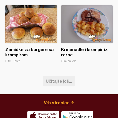
Zemičke za burgere sa
Krmenadle i krompir iz
krompirom
rerne
Pite i Testa
Glavna jela
Učitajte još...
Vrh stranice