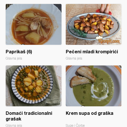
Paprikaš (6)
Pečeni mladi krompirići
Glavna jela
Glavna jela
Domaći tradicionalni
Krem supa od graška
grašak
Glavna jela
Supe i Čorbe