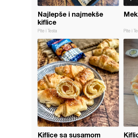
Najlepše i najmekše
Meka
kiflice
Pite i Testa
Pite i Te
alne kifle (na vodi)
Kiflice sa susamom
Kifli