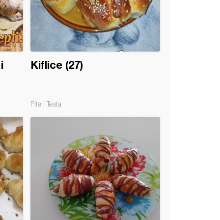
i
Kiflice (27)
Pite i Testa