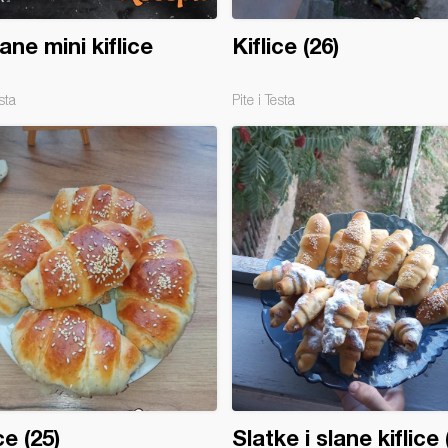
ne mini kiflice
Kiflice (26)
sta
Pite i Testa
ce (25)
Slatke i slane kiflice 