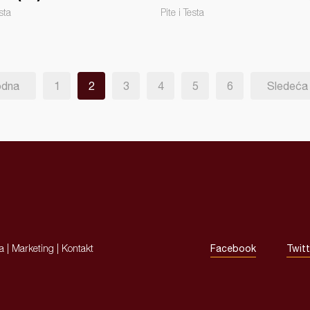
sta
Pite i Testa
odna
1
2
3
4
5
6
Sledeća
ja
|
Marketing
|
Kontakt
Facebook
Twitt