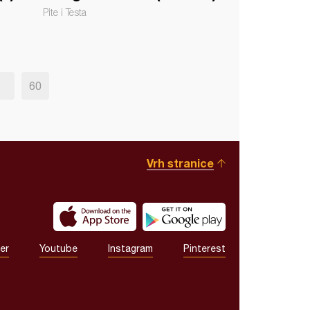
Pite i Testa
60
Vrh stranice
er
Youtube
Instagram
Pinterest