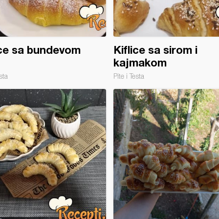
ice sa bundevom
Kiflice sa sirom i
kajmakom
sta
Pite i Testa