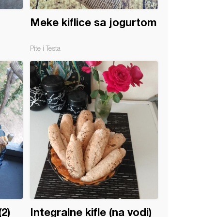
Meke kiflice sa jogurtom
Pite i Testa
(2)
Integralne kifle (na vodi)