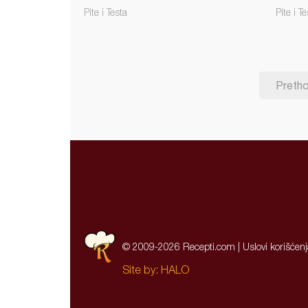
Pite i Testa
Pite i Te
Preth
© 2009-2026 Recepti.com |
Uslovi korišćen
Site by:
HALO