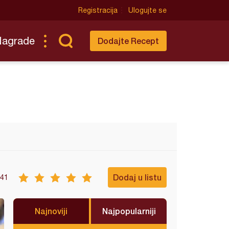
Registracija
Ulogujte se
Nagrade
Dodajte Recept
Dodaj u listu
41
Najnoviji
Najpopularniji