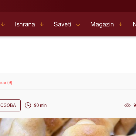
Ishrana
Saveti
Magazin
ice (9)
OSOBA
90 min
9