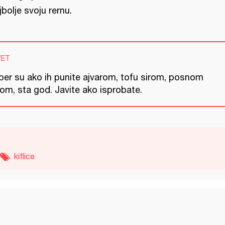
jbolje svoju rernu.
VET
per su ako ih punite ajvarom, tofu sirom, posnom
om, sta god. Javite ako isprobate.
kiflice