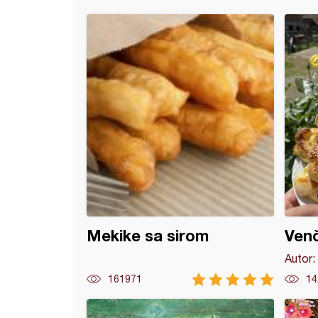
e sa ratlukom
Mekike sa sirom
Venč
Autor:
161971
14
la sa sirom