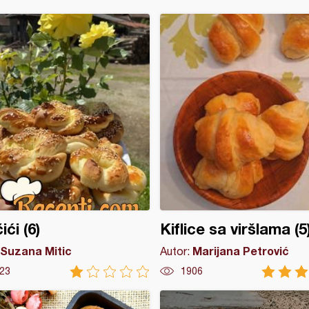
ići (6)
Kiflice sa viršlama (5
Suzana Mitic
Marijana Petrović
Autor:
23
1906