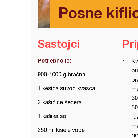
Posne kiflic
Sastojci
Pr
Potrebno je:
Kv
pu
900-1000 g brašna
br
1 kesica suvog kvasca
me
30
2 kašičice šećera
50
1 kašika soli
ra
ma
250 ml kisele vode
re