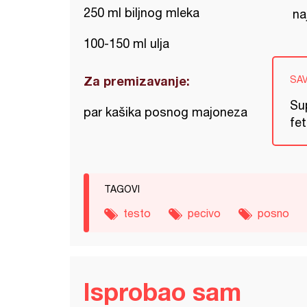
250 ml biljnog mleka
na
100-150 ml ulja
Za premizavanje:
SA
Su
par kašika posnog majoneza
fet
TAGOVI
testo
pecivo
posno
Isprobao sam