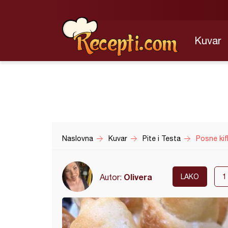
Kuvar
Naslovna
Kuvar
Pite i Testa
Posne kifl
Olivera
Autor:
LAKO
1