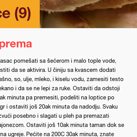
e (9)
iprema
asac pomešati sa šećerom i malo tople vode,
stiti da se aktivira. U činiju sa kvascem dodati
ašno, so, ulje, mleko, i kiselu vodu, zamesiti testo
kano i da se ne lepi za ruke. Ostaviti da odstoji
ak minuta pa premesiti, podeliti na loptice po
gr i ostaviti još 20ak minuta da nadodju. Svaku
zvući posebno i slagati u pleh pa premazati
jonezom. Ostaviti još 10ak minuta taman dok se
rna ugreje. Pećite na 200C 30ak minuta, znate