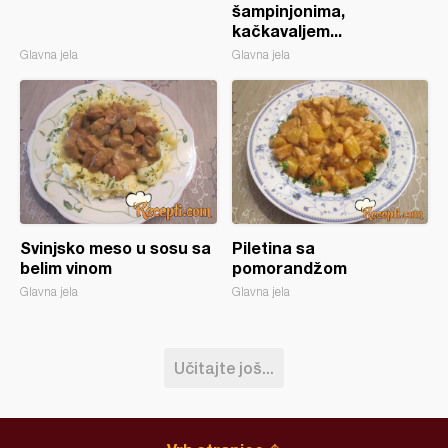
šampinjonima,
kačkavaljem...
Glavna jela
Glavna jela
Svinjsko meso u sosu sa
Piletina sa
belim vinom
pomorandžom
Glavna jela
Glavna jela
Učitajte još...