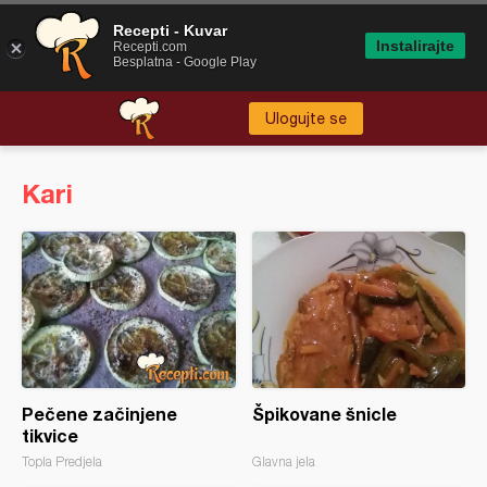
Recepti - Kuvar
Instalirajte
Recepti.com
Besplatna - Google Play
Ulogujte se
Kari
Pečene začinjene
Špikovane šnicle
tikvice
Topla Predjela
Glavna jela