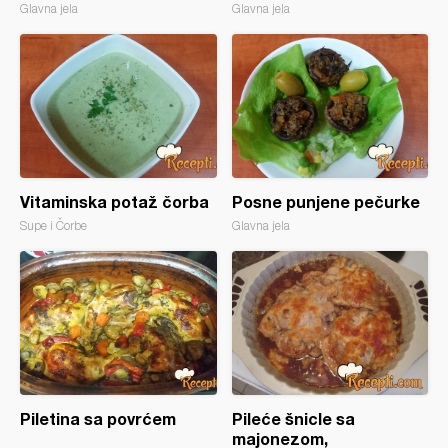
Glavna jela
Glavna jela
Vitaminska potaž čorba
Posne punjene pečurke
Supe i Čorbe
Glavna jela
Piletina sa povrćem
Pileće šnicle sa
majonezom,