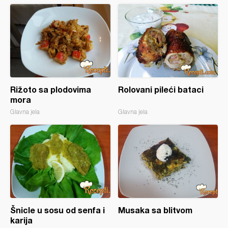
Rižoto sa plodovima
Rolovani pileći bataci
mora
Glavna jela
Glavna jela
Šnicle u sosu od senfa i
Musaka sa blitvom
karija