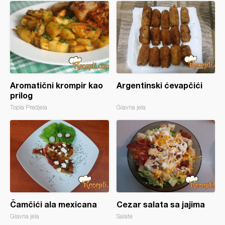
Aromatični krompir kao
Argentinski ćevapčići
prilog
Topla Predjela
Glavna jela
Čamčići ala mexicana
Cezar salata sa jajima
Glavna jela
Salate