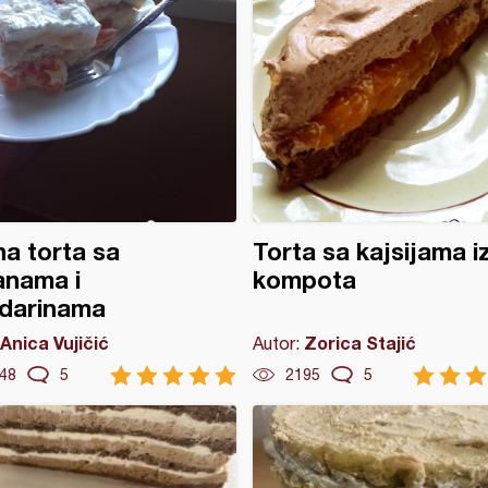
a torta sa
Torta sa kajsijama i
anama i
kompota
darinama
Anica Vujičić
Zorica Stajić
Autor:
48
5
2195
5