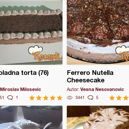
ladna torta (76)
Ferrero Nutella
Cheesecake
Miroslav Milosevic
Vesna Nesovanovic
Autor:
51
1
3441
5