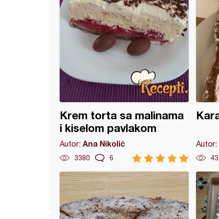
Krem torta sa malinama
Kara
i kiselom pavlakom
Ana Nikolić
Autor:
Autor:
3380
6
43
vald torta sa gotovim korama