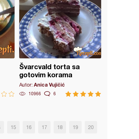
Švarcvald torta sa
gotovim korama
Anica Vujičić
Autor:
10966
6
4
15
16
17
18
19
20