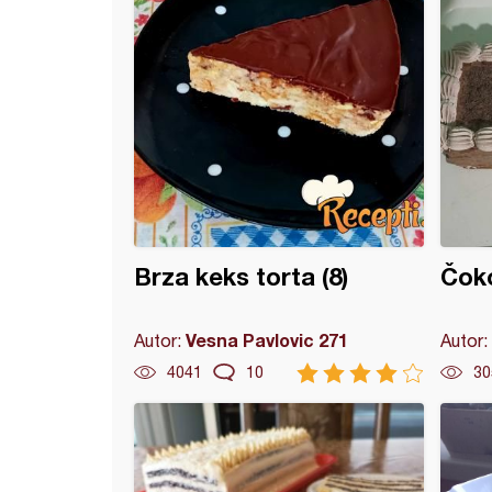
Brza keks torta (8)
Čoko
Vesna Pavlovic 271
Autor:
Autor:
4041
10
30
n pire torta