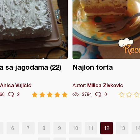
a sa jagodama (22)
Najlon torta
Anica Vujičić
Milica Zivkovic
Autor:
60
2
3784
0
6
7
8
9
10
11
12
13
1