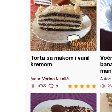
Torta sa makom i vanil
Voćn
kremom
ban
man
Verica Nikolić
Autor:
Autor:
3765
9
26
orta (7)