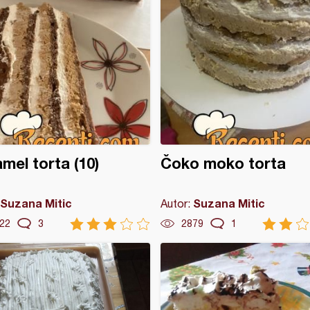
mel torta (10)
Čoko moko torta
Suzana Mitic
Suzana Mitic
Autor:
22
3
2879
1