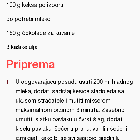
100 g keksa po izboru
po potrebi mleko
150 g čokolade za kuvanje
3 kašike ulja
Priprema
U odgovarajuću posudu usuti 200 ml hladnog
mleka, dodati sadržaj kesice sladoleda sa
ukusom straćatele i mutiti mikserom
maksimalnom brzinom 3 minuta. Zasebno
umutiti slatku pavlaku u čvrst šlag, dodati
kiselu pavlaku, šećer u prahu, vanilin šećer i
izmiksati kako bi se svi sastojci sjedinili.