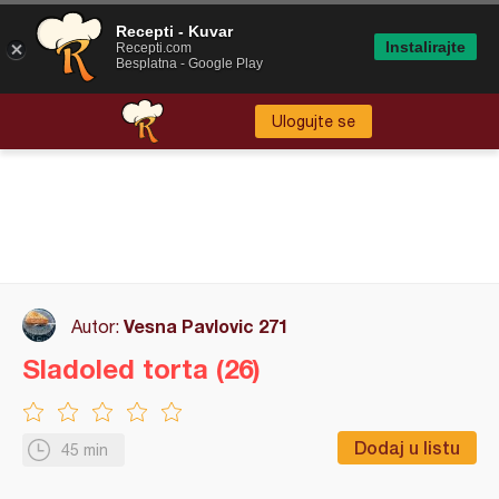
Recepti - Kuvar
Instalirajte
Recepti.com
Besplatna - Google Play
Ulogujte se
Vesna Pavlovic 271
Autor:
Sladoled torta (26)
Dodaj u listu
45 min