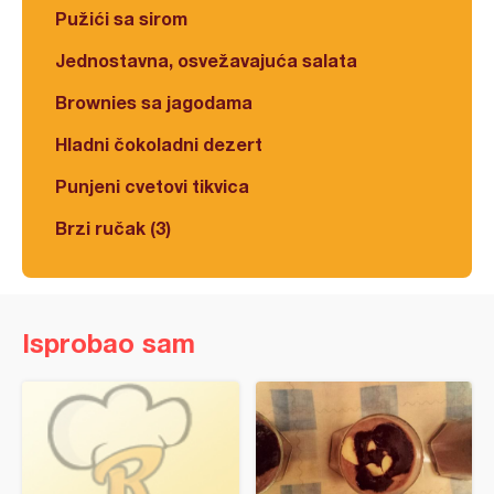
Pužići sa sirom
Jednostavna, osvežavajuća salata
Brownies sa jagodama
Hladni čokoladni dezert
Punjeni cvetovi tikvica
Brzi ručak (3)
Isprobao sam