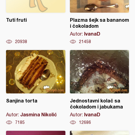
Tuti fruti
Plazma šejk sa bananom
i čokoladom
IvanaD
Autor:
20938
21458
Sanjina torta
Jednostavni kolač sa
čokoladom i jabukama
Jasmina Nikolić
IvanaD
Autor:
Autor:
7185
12686