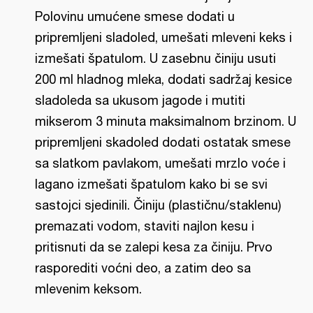
Polovinu umućene smese dodati u
pripremljeni sladoled, umešati mleveni keks i
izmešati špatulom. U zasebnu činiju usuti
200 ml hladnog mleka, dodati sadržaj kesice
sladoleda sa ukusom jagode i mutiti
mikserom 3 minuta maksimalnom brzinom. U
pripremljeni skadoled dodati ostatak smese
sa slatkom pavlakom, umešati mrzlo voće i
lagano izmešati špatulom kako bi se svi
sastojci sjedinili. Činiju (plastičnu/staklenu)
premazati vodom, staviti najlon kesu i
pritisnuti da se zalepi kesa za činiju. Prvo
rasporediti voćni deo, a zatim deo sa
mlevenim keksom.