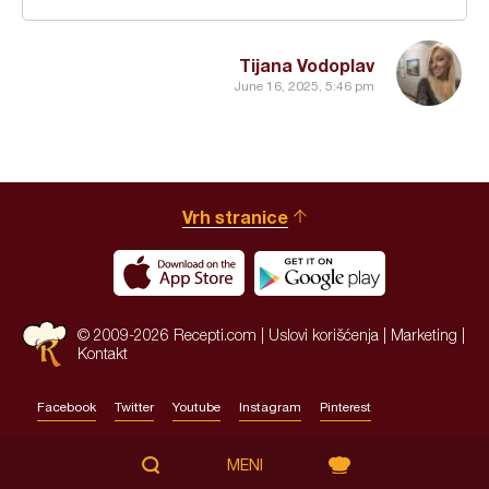
Tijana Vodoplav
June 16, 2025, 5:46 pm
Vrh stranice
© 2009-2026 Recepti.com |
Uslovi korišćenja
|
Marketing
|
Kontakt
Facebook
Twitter
Youtube
Instagram
Pinterest
Site by:
HALO