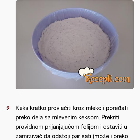
Keks kratko provlačiti kroz mleko i poređati
preko dela sa mlevenim keksom. Prekriti
providnom prijanjajućom folijom i ostaviti u
zamrzivač da odstoji par sati (može i preko