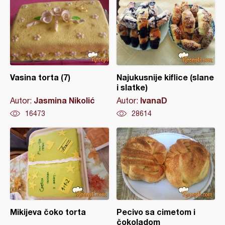
Vasina torta (7)
Najukusnije kiflice (slane
i slatke)
Jasmina Nikolić
IvanaD
Autor:
Autor:
16473
28614
Mikijeva čoko torta
Pecivo sa cimetom i
čokoladom