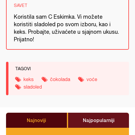
SAVET
Koristila sam C Eskimka. Vi možete
koristiti sladoled po svom izboru, kao i
keks. Probajte, uživaćete u sjajnom ukusu.
Prijatno!
TAGOVI
keks
čokolada
voće
sladoled
Najnoviji
Najpopularniji