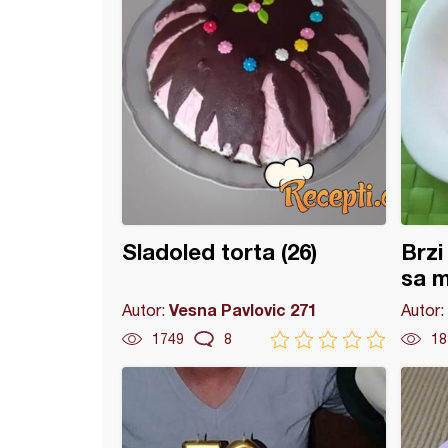
Sladoled torta (26)
Brzi
sa 
Vesna Pavlovic 271
Autor:
Autor:
1749
8
18
krem kocke sa breskvama