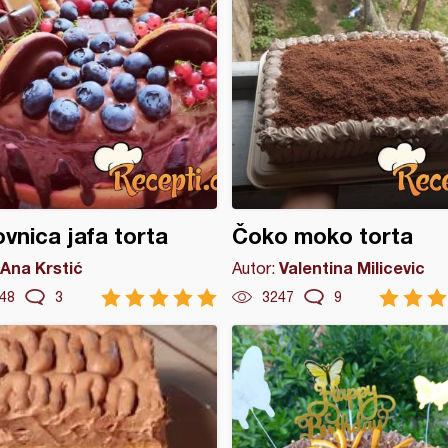
vnica jafa torta
Čoko moko torta
Ana Krstić
Valentina Milicevic
Autor:
48
3
3247
9