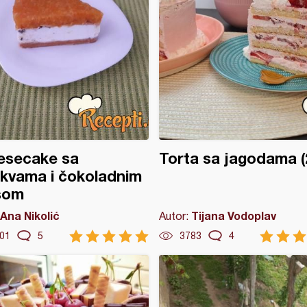
esecake sa
Torta sa jagodama (
kvama i čokoladnim
som
Ana Nikolić
Tijana Vodoplav
Autor:
01
5
3783
4