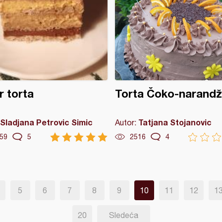
r torta
Torta Čoko-narand
Sladjana Petrovic Simic
Tatjana Stojanovic
Autor:
59
5
2516
4
5
6
7
8
9
10
11
12
1
20
Sledeća