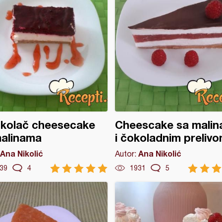
 kolač cheesecake
Cheescake sa mali
malinama
i čokoladnim preliv
Ana Nikolić
Ana Nikolić
Autor:
39
4
1931
5