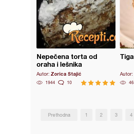
Nepečena torta od
Tiga
oraha i lešnika
Zorica Stajić
Autor:
Autor:
1944
10
46
Prethodna
1
2
3
4