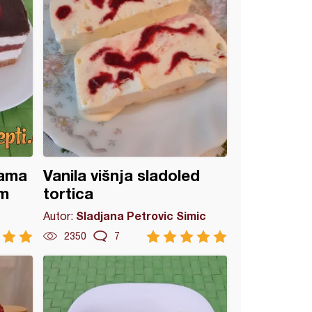
nama
Vanila višnja sladoled
om
tortica
Sladjana Petrovic Simic
Autor:
2350
7