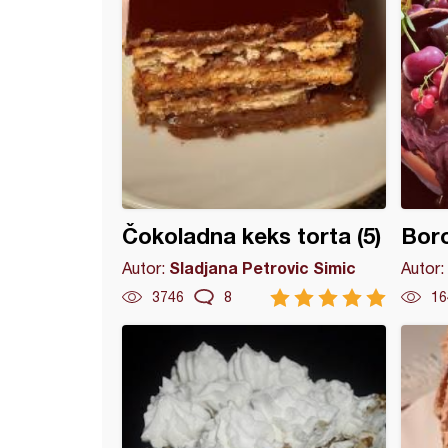
Čokoladna keks torta (5)
Boro
Sladjana Petrovic Simic
Autor:
Autor:
3746
8
16
nja vegan torta