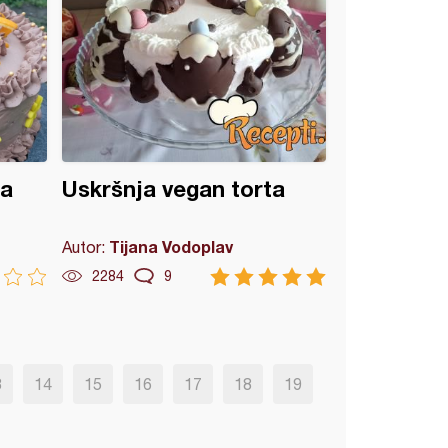
ža
Uskršnja vegan torta
Tijana Vodoplav
Autor:
2284
9
3
14
15
16
17
18
19