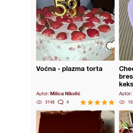
Voćna - plazma torta
Che
bres
kek
Milica Nikolić
Autor:
Autor:
3148
4
16
 malina torta