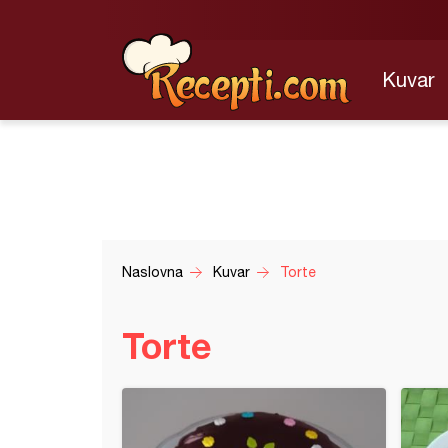
Kuvar
Naslovna
Kuvar
Torte
Torte
om
 višnja sladoled tortica