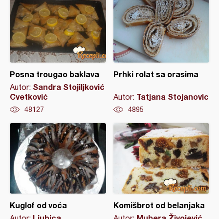
Posna trougao baklava
Prhki rolat sa orasima
Sandra Stojiljković
Autor:
Cvetković
Tatjana Stojanovic
Autor:
48127
4895
Kuglof od voća
Komišbrot od belanjaka
Ljubica
Mubera Živojević
Autor:
Autor: