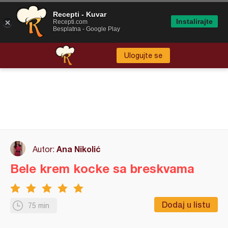
Recepti - Kuvar
Instalirajte
Recepti.com
Besplatna - Google Play
Ulogujte se
Ana Nikolić
Autor:
Bele krem kocke sa breskvama
Dodaj u listu
75 min