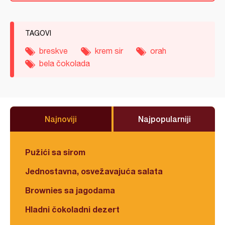
TAGOVI
breskve
krem sir
orah
bela čokolada
Najnoviji
Najpopularniji
Pužići sa sirom
Jednostavna, osvežavajuća salata
Brownies sa jagodama
Hladni čokoladni dezert