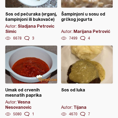
Sos od pečuraka (vrganj,
Šampinjoni u sosu od
šampinjoni ili bukovače)
grčkog jogurta
Sladjana Petrovic
Autor:
Simic
Marijana Petrović
Autor:
6678
3
7499
4
Umak od crvenih
Sos od luka
mesnatih paprika
Vesna
Autor:
Nesovanovic
Tijana
Autor:
5080
1
4670
7