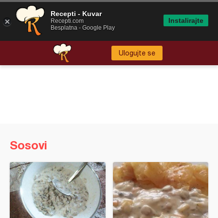
Recepti - Kuvar
Instalirajte
Recepti.com
Besplatna - Google Play
Ulogujte se
Sosovi