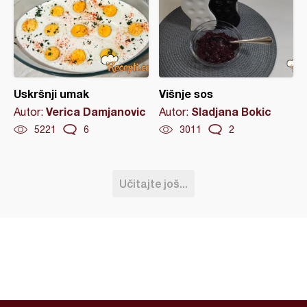
Uskršnji umak
Višnje sos
Verica Damjanovic
Sladjana Bokic
Autor:
Autor:
5221
6
3011
2
Učitajte još...