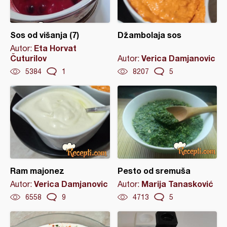
Sos od višanja (7)
Džambolaja sos
Eta Horvat
Autor:
Čuturilov
Verica Damjanovic
Autor:
5384
1
8207
5
Ram majonez
Pesto od sremuša
Verica Damjanovic
Marija Tanasković
Autor:
Autor:
6558
9
4713
5