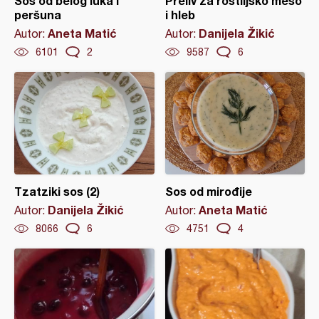
Sos od belog luka i
Preliv za roštiljsko meso
peršuna
i hleb
Aneta Matić
Danijela Žikić
Autor:
Autor:
6101
2
9587
6
Tzatziki sos (2)
Sos od mirođije
Danijela Žikić
Aneta Matić
Autor:
Autor:
8066
6
4751
4