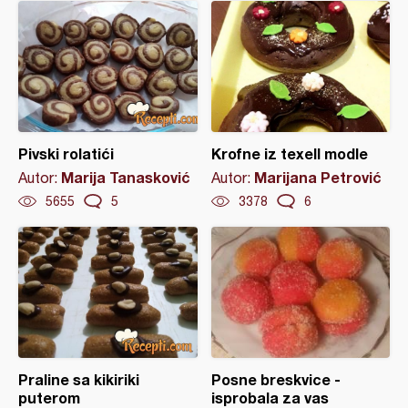
Pivski rolatići
Krofne iz texell modle
Marija Tanasković
Marijana Petrović
Autor:
Autor:
5655
5
3378
6
Praline sa kikiriki
Posne breskvice -
puterom
isprobala za vas