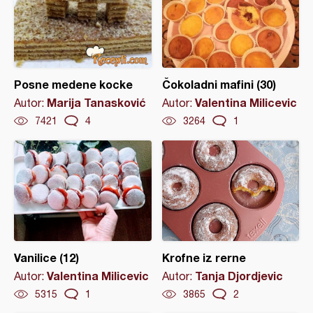
Posne medene kocke
Čokoladni mafini (30)
Marija Tanasković
Valentina Milicevic
Autor:
Autor:
7421
4
3264
1
Vanilice (12)
Krofne iz rerne
Valentina Milicevic
Tanja Djordjevic
Autor:
Autor:
5315
1
3865
2