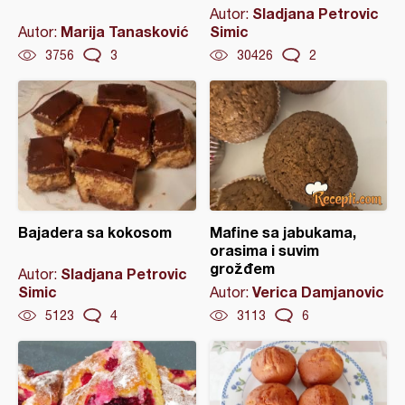
Sladjana Petrovic
Autor:
Marija Tanasković
Simic
Autor:
3756
3
30426
2
Bajadera sa kokosom
Mafine sa jabukama,
orasima i suvim
grožđem
Sladjana Petrovic
Autor:
Simic
Verica Damjanovic
Autor:
5123
4
3113
6