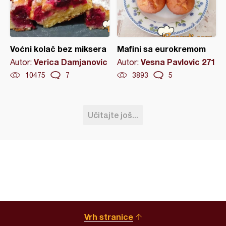
Voćni kolač bez miksera
Mafini sa eurokremom
Verica Damjanovic
Vesna Pavlovic 271
Autor:
Autor:
10475
7
3893
5
Učitajte još...
Vrh stranice