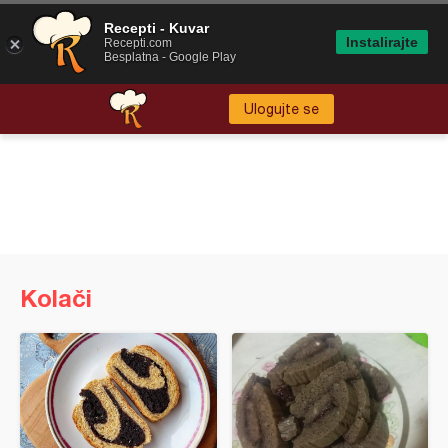
Recepti - Kuvar
Instalirajte
Recepti.com
Besplatna - Google Play
Ulogujte se
Kolači