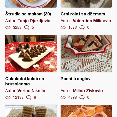
Štrudla sa makom (30)
Crni rolat sa džemom
Tanja Djordjevic
Valentina Milicevic
Autor:
Autor:
3253
5
1673
0
Čokoladni kolač sa
Posni trouglovi
brusnicama
Verica Nikolić
Milica Zivkovic
Autor:
Autor:
12138
8
4898
0