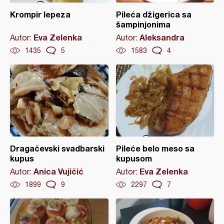
Krompir lepeza
Pileća džigerica sa
šampinjonima
Eva Zelenka
Aleksandra
Autor:
Autor:
1435
5
1583
4
Dragačevski svadbarski
Pileće belo meso sa
kupus
kupusom
Anica Vujičić
Eva Zelenka
Autor:
Autor:
1899
9
2297
7