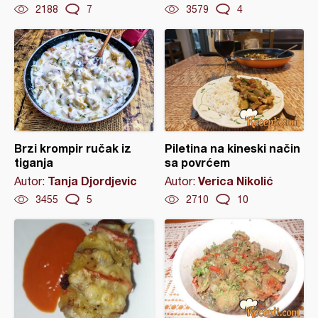
2188
7
3579
4
Brzi krompir ručak iz
Piletina na kineski način
tiganja
sa povrćem
Tanja Djordjevic
Verica Nikolić
Autor:
Autor:
3455
5
2710
10