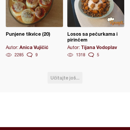
Punjene tikvice (20)
Losos sa pečurkama i
pirinčem
Anica Vujičić
Tijana Vodoplav
Autor:
Autor:
2285
9
1318
5
Učitajte još...