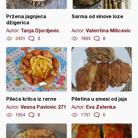
Pržena jagnjeća
Sarma od vinove loze
džigerica
Tanja Djordjevic
Valentina Milicevic
Autor:
Autor:
2431
3
1893
8
Pileća krilca iz rerne
Piletina u smesi od jaja
Vesna Pavlovic 271
Eva Zelenka
Autor:
Autor:
1954
8
1707
6