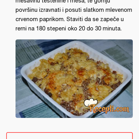
mešavinu testenine i mesa, te gornju
površinu izravnati i posuti slatkom mlevenom
crvenom paprikom. Staviti da se zapeče u
rerni na 180 stepeni oko 20 do 30 minuta.