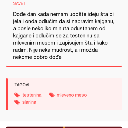
SAVET
Dođe dan kada nemam uopšte ideju šta bi
jela i onda odlučim da si napravim kajganu,
a posle nekoliko minuta odustanem od
kajgane i odlučim se za testeninu sa
mlevenim mesom i zapisujem šta i kako
radim. Nije neka mudrost, ali možda
nekome dobro dođe.
TAGOVI
testenina
mleveno meso
slanina