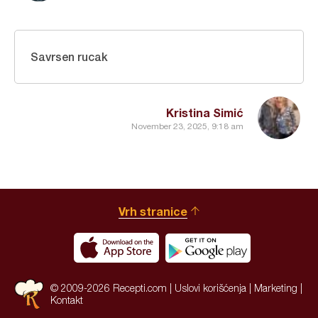
Savrsen rucak
Kristina Simić
November 23, 2025, 9:18 am
Vrh stranice
© 2009-2026 Recepti.com |
Uslovi korišćenja
|
Marketing
|
Kontakt