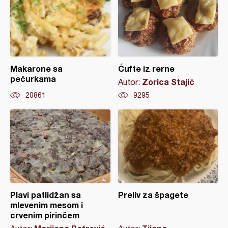
Makarone sa
Ćufte iz rerne
pečurkama
Zorica Stajić
Autor:
20861
9295
Plavi patlidžan sa
Preliv za špagete
mlevenim mesom i
crvenim pirinčem