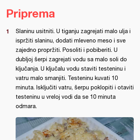
Priprema
Slaninu usitniti. U tiganju zagrejati malo ulja i
ispržiti slaninu, dodati mleveno meso i sve
zajedno propržiti. Posoliti i pobiberiti. U
dubljoj šerpi zagrejati vodu sa malo soli do
ključanja. U ključalu vodu staviti testeninu i
vatru malo smanjiti. Testeninu kuvati 10
minuta. Isključiti vatru, šerpu poklopiti i otaviti
testeninu u vreloj vodi da se 10 minuta
odmara.