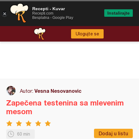
Recepti - Kuvar
Instalirajte
Recepti.com
Besplatna - Google Play
Ulogujte se
Vesna Nesovanovic
Autor:
Zapečena testenina sa mlevenim
mesom
Dodaj u listu
60 min