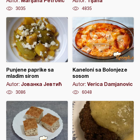
Marijana Petrović
Tijana
Autor:
Autor:
3035
4835
Punjene paprike sa
Kaneloni sa Bolonjeze
mladim sirom
sosom
Јованка Јевтић
Verica Damjanovic
Autor:
Autor:
3086
6048