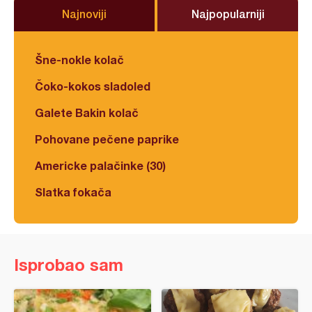
Najnoviji
Najpopularniji
Šne-nokle kolač
Čoko-kokos sladoled
Galete Bakin kolač
Pohovane pečene paprike
Americke palačinke (30)
Slatka fokača
Isprobao sam