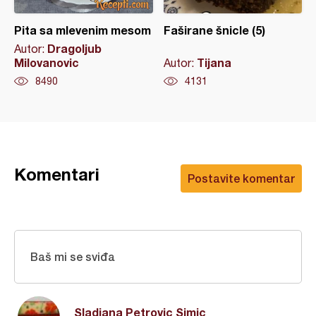
Pita sa mlevenim mesom
Faširane šnicle (5)
Dragoljub
Autor:
Milovanovic
Tijana
Autor:
8490
4131
Komentari
Postavite komentar
Baš mi se sviđa
Sladjana Petrovic Simic