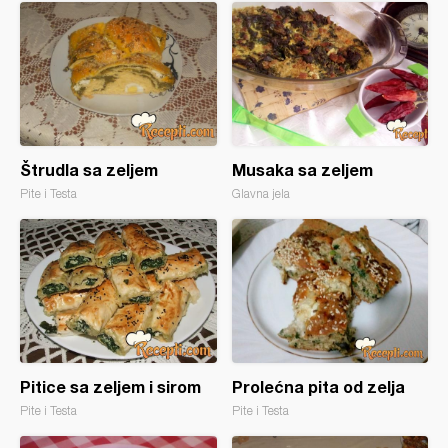
Štrudla sa zeljem
Musaka sa zeljem
Pite i Testa
Glavna jela
Pitice sa zeljem i sirom
Prolećna pita od zelja
Pite i Testa
Pite i Testa