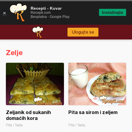
Recepti - Kuvar
Instalirajte
Recepti.com
Besplatna - Google Play
Ulogujte se
Zelje
Zeljanik od sukanih
Pita sa sirom i zeljem
domaćih kora
Pite i Testa
Pite i Testa