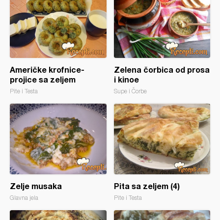
Američke krofnice-
Zelena čorbica od prosa
projice sa zeljem
i kinoe
Pite i Testa
Supe i Čorbe
Zelje musaka
Pita sa zeljem (4)
Glavna jela
Pite i Testa