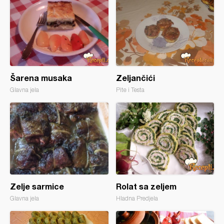
Šarena musaka
Zeljančići
Glavna jela
Pite i Testa
Zelje sarmice
Rolat sa zeljem
Glavna jela
Hladna Predjela