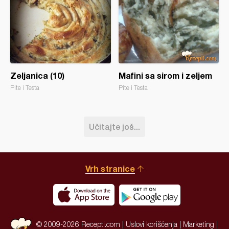
Zeljanica (10)
Mafini sa sirom i zeljem
Pite i Testa
Pite i Testa
Učitajte još...
Vrh stranice
© 2009-2026 Recepti.com |
Uslovi korišćenja
|
Marketing
|