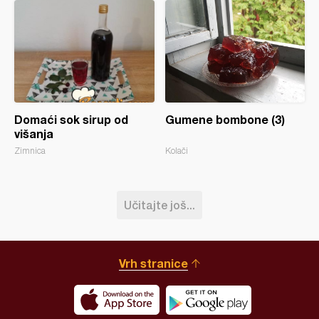
Domaći sok sirup od
Gumene bombone (3)
višanja
Zimnica
Kolači
Učitajte još...
Vrh stranice