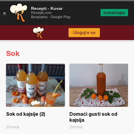
Recepti - Kuvar
Instalirajte
Recepti.com
Besplatna - Google Play
Ulogujte se
Sok
Sok od kajsije (2)
Domaći gusti sok od
kajsija
Zimnica
Zimnica