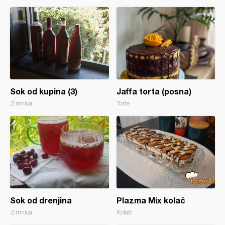
Sok od kupina (3)
Jaffa torta (posna)
Zimnica
Torte
Sok od drenjina
Plazma Mix kolač
Zimnica
Kolači