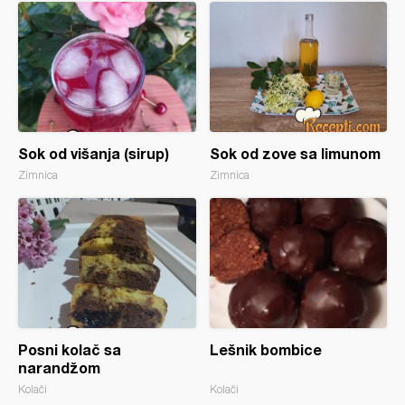
Sok od višanja (sirup)
Sok od zove sa limunom
Zimnica
Zimnica
Posni kolač sa
Lešnik bombice
narandžom
Kolači
Kolači