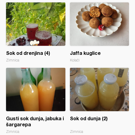
Sok od drenjina (4)
Jaffa kuglice
Zimnica
Kolači
Gusti sok dunja, jabuka i
Sok od dunja (2)
šargarepa
Zimnica
Zimnica