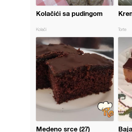
Kolačići sa pudingom
Kre
Kolači
Torte
branci sa kokosom
Medeno srce (27)
Baj