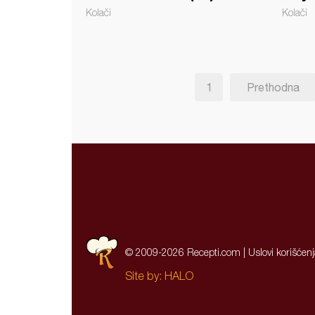
Kolači
Kolači
1
Prethodna
© 2009-2026 Recepti.com |
Uslovi korišćen
Site by:
HALO