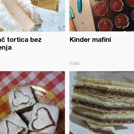
č tortica bez
Kinder mafini
enja
Kolači