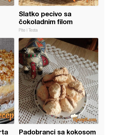
Slatko pecivo sa
čokoladnim filom
Pite i Testa
rta
Padobranci sa kokosom