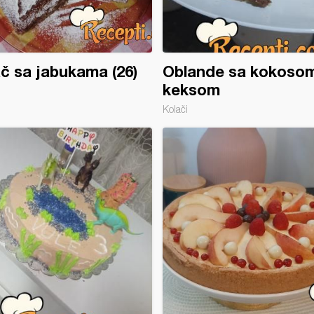
č sa jabukama (26)
Oblande sa kokosom
keksom
Kolači