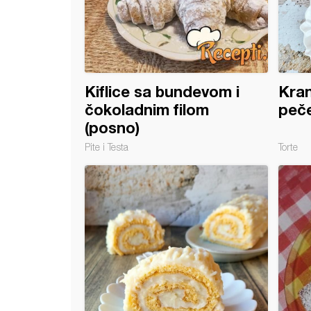
Kiflice sa bundevom i
Kran
čokoladnim filom
peč
(posno)
Pite i Testa
Torte
uglice (3)