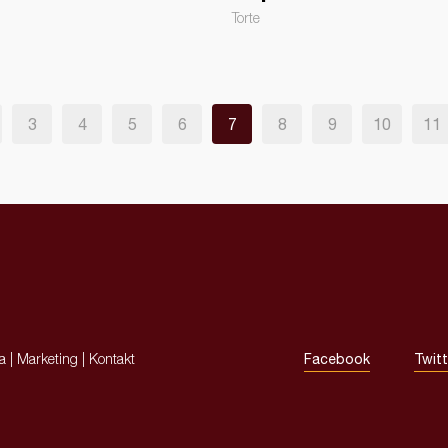
Torte
3
4
5
6
7
8
9
10
11
ja
|
Marketing
|
Kontakt
Facebook
Twitt