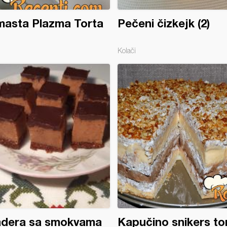
masta Plazma Torta
Pečeni čizkejk (2)
Kolači
adera sa smokvama
Kapučino snikers to