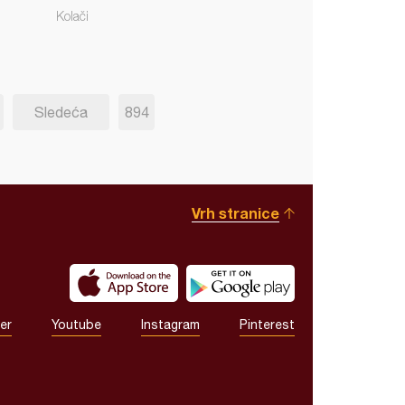
Kolači
Sledeća
894
Vrh stranice
er
Youtube
Instagram
Pinterest