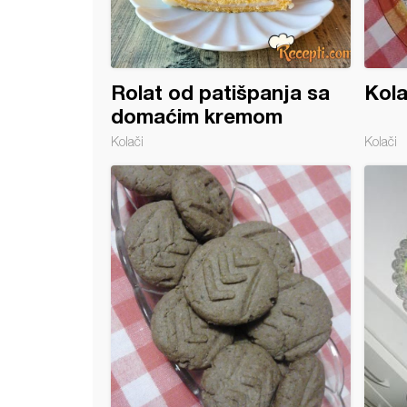
Rolat od patišpanja sa
Kola
domaćim kremom
Kolači
Kolači
o pecivo sa čokoladnim filom