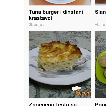
Tuna burger i dinstani
Slan
krastavci
Glavna jela
Hladna 
an Caneloni
Zapečeno testo sa
Pog