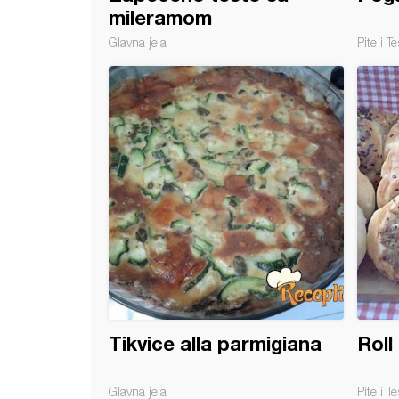
mileramom
Glavna jela
Pite i Te
o od kelja sa kobasicama
Tikvice alla parmigiana
Rol
Glavna jela
Pite i Te