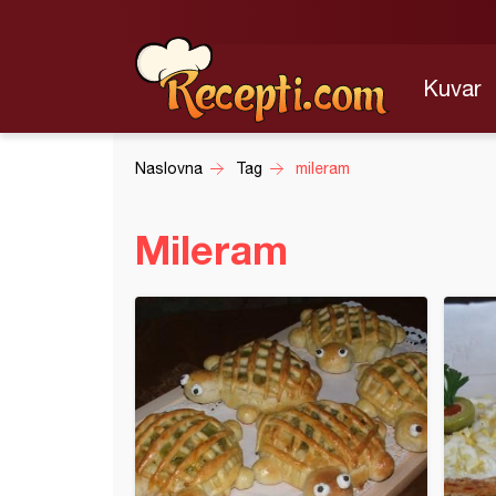
Kuvar
Naslovna
Tag
mileram
Mileram
ice od bundeve