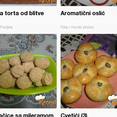
a torta od blitve
Aromatični oslić
Predjela
Riba i morski plodovi
ačice sa mileramom
Cvetići (3)