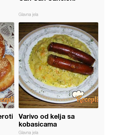
Glavna jela
eroti
Varivo od kelja sa
kobasicama
Glavna jela