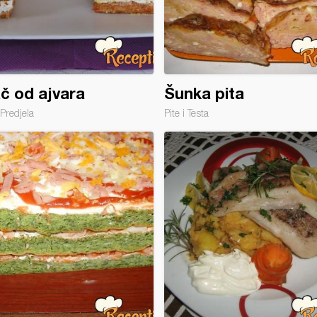
č od ajvara
Šunka pita
Predjela
Pite i Testa