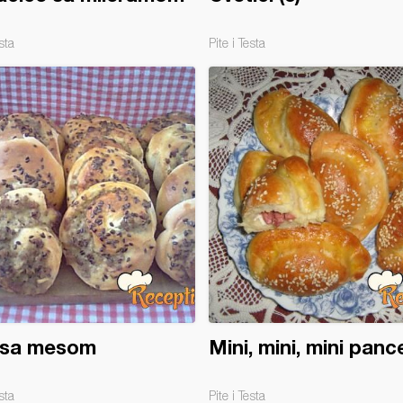
sta
Pite i Testa
l sa mesom
Mini, mini, mini panc
sta
Pite i Testa