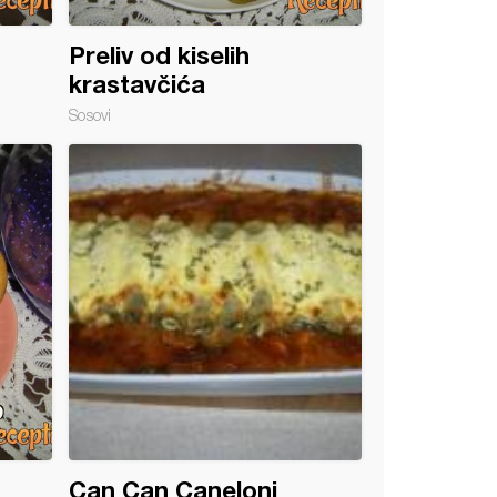
Preliv od kiselih
krastavčića
Sosovi
Can Can Caneloni