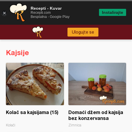
Recepti - Kuvar
Instalirajte
Recepti.com
Besplatna - Google Play
Ulogujte se
Kajsije
Kolač sa kajsijama (15)
Domaći džem od kajsija
bez konzervansa
Kolači
Zimnica