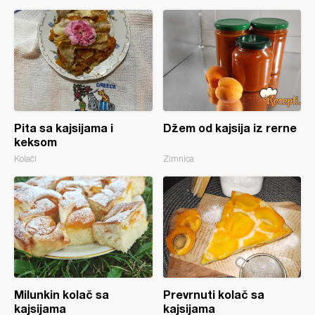
Pita sa kajsijama i
Džem od kajsija iz rerne
keksom
Kolači
Zimnica
Milunkin kolač sa
Prevrnuti kolač sa
kajsijama
kajsijama