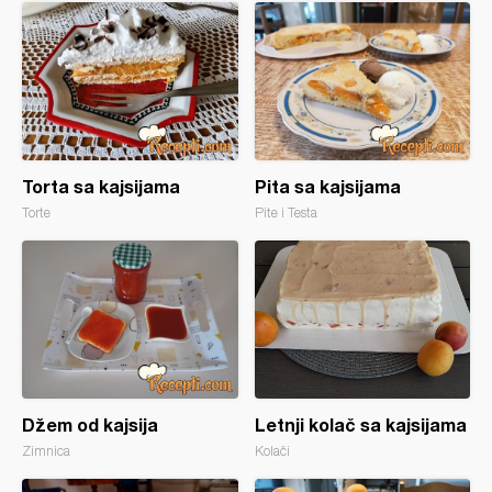
Torta sa kajsijama
Pita sa kajsijama
Torte
Pite i Testa
Džem od kajsija
Letnji kolač sa kajsijama
Zimnica
Kolači