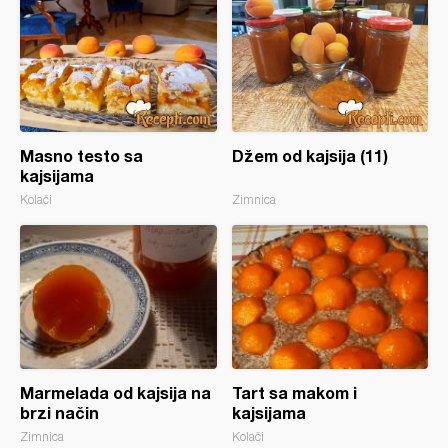
Masno testo sa
Džem od kajsija (11)
kajsijama
Kolači
Zimnica
Marmelada od kajsija na
Tart sa makom i
brzi način
kajsijama
Zimnica
Kolači