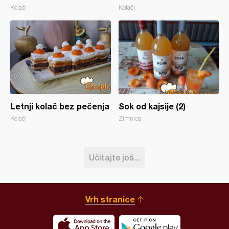
Kolači
Kolači
Letnji kolač bez pečenja
Sok od kajsije (2)
Kolači
Zimnica
Učitajte još...
Vrh stranice