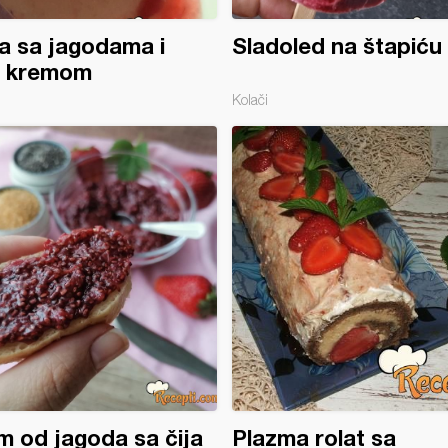
a sa jagodama i
Sladoled na štapiću
l kremom
Kolači
 od jagoda sa čija
Plazma rolat sa