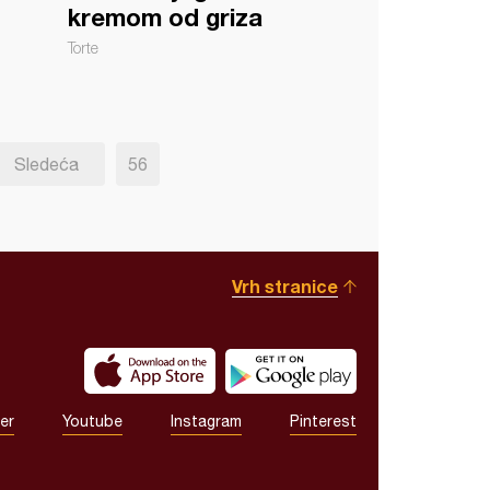
kremom od griza
Torte
Sledeća
56
Vrh stranice
er
Youtube
Instagram
Pinterest