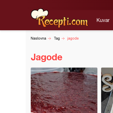
Kuvar
Naslovna
Tag
jagode
Jagode
cama
torta (21)