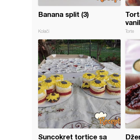
Banana split (3)
Tort
vani
Kolači
Torte
 sa jagodama i kremom od griza
Suncokret tortice sa
Džem