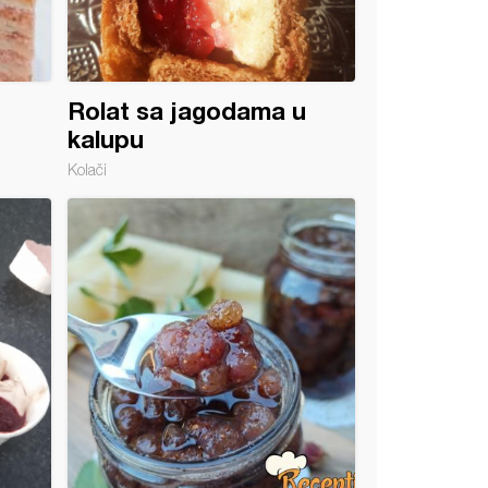
Rolat sa jagodama u
kalupu
Kolači