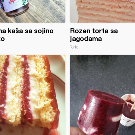
a kaša sa sojino
Rozen torta sa
ko
jagodama
Torte