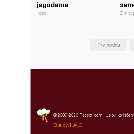
jagodama
sem
Kolači
Zimnic
Prethodna
© 2009-2026 Recepti.com |
Uslovi korišćen
Site by:
HALO