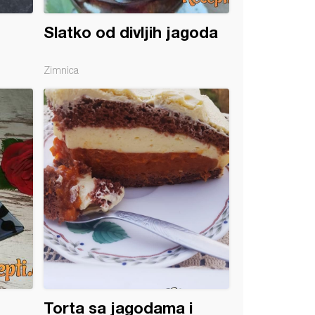
Slatko od divljih jagoda
Zimnica
Torta sa jagodama i