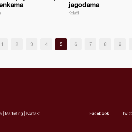
enkama
jagodama
a
Kolači
1
2
3
4
5
6
7
8
9
ja
|
Marketing
|
Kontakt
Facebook
Twitt