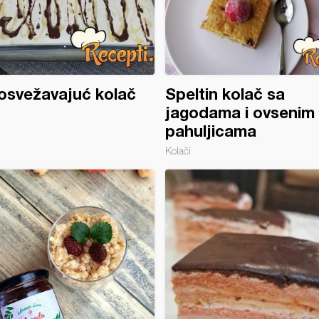
osvežavajuć kolač
Speltin kolač sa
jagodama i ovsenim
pahuljicama
Kolači