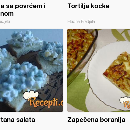
a sa povrćem i
Tortilja kocke
inom
edjela
Hladna Predjela
tana salata
Zapečena boranija