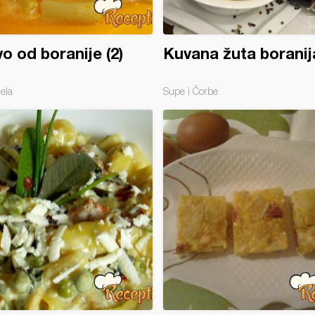
vo od boranije (2)
Kuvana žuta boranij
jela
Supe i Čorbe