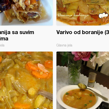
nija sa suvim
Varivo od boranije (3
ima
jela
Glavna jela