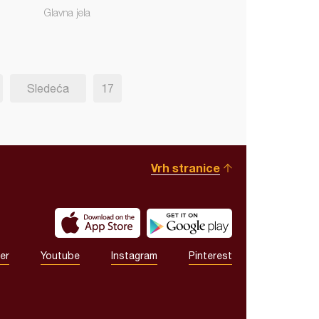
Glavna jela
Sledeća
17
Vrh stranice
er
Youtube
Instagram
Pinterest