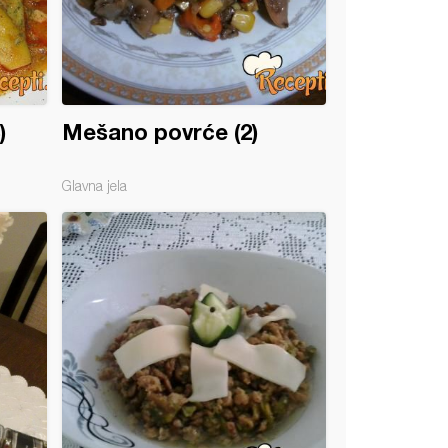
)
Mešano povrće (2)
Glavna jela