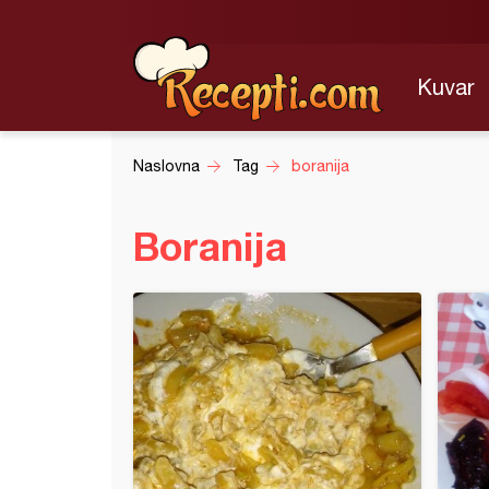
Kuvar
Naslovna
Tag
boranija
Boranija
o povrće (2)