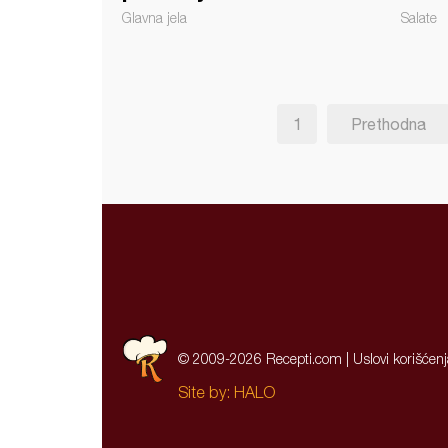
Glavna jela
Salate
1
Prethodna
© 2009-2026 Recepti.com |
Uslovi korišćen
Site by:
HALO