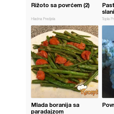
Rižoto sa povrćem (2)
Past
slan
Hladna Predjela
Topla Pr
 i rebra iz rerne
Mlada boranija sa
Povr
paradajzom