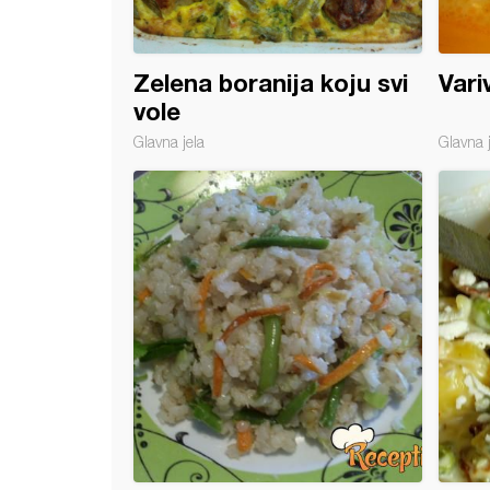
Zelena boranija koju svi
Vari
vole
Glavna jela
Glavna 
o sa boranijom