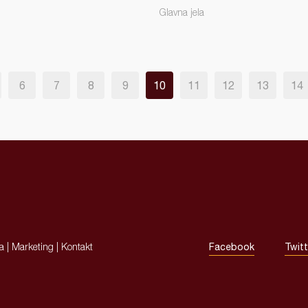
Glavna jela
6
7
8
9
10
11
12
13
14
ja
|
Marketing
|
Kontakt
Facebook
Twitt