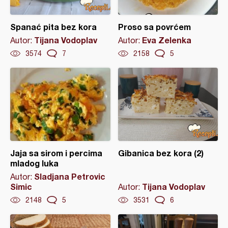
Spanać pita bez kora
Proso sa povrćem
Tijana Vodoplav
Eva Zelenka
Autor:
Autor:
3574
7
2158
5
Jaja sa sirom i percima
Gibanica bez kora (2)
mladog luka
Sladjana Petrovic
Autor:
Simic
Tijana Vodoplav
Autor:
2148
5
3531
6