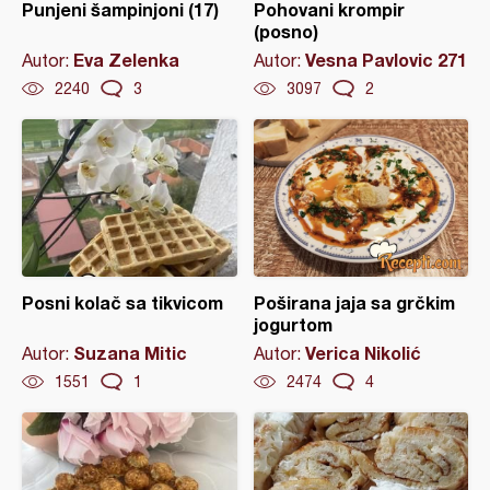
Punjeni šampinjoni (17)
Pohovani krompir
(posno)
Eva Zelenka
Vesna Pavlovic 271
Autor:
Autor:
2240
3
3097
2
Posni kolač sa tikvicom
Poširana jaja sa grčkim
jogurtom
Suzana Mitic
Verica Nikolić
Autor:
Autor:
1551
1
2474
4