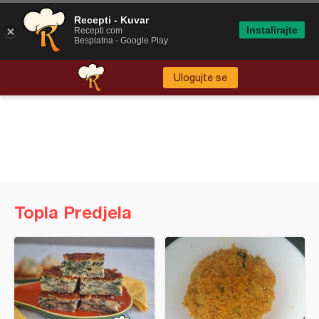
Recepti - Kuvar
Instalirajte
Recepti.com
Besplatna - Google Play
Ulogujte se
Topla Predjela