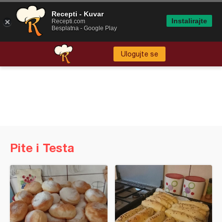
Recepti - Kuvar
Instalirajte
Recepti.com
Besplatna - Google Play
Ulogujte se
Pite i Testa