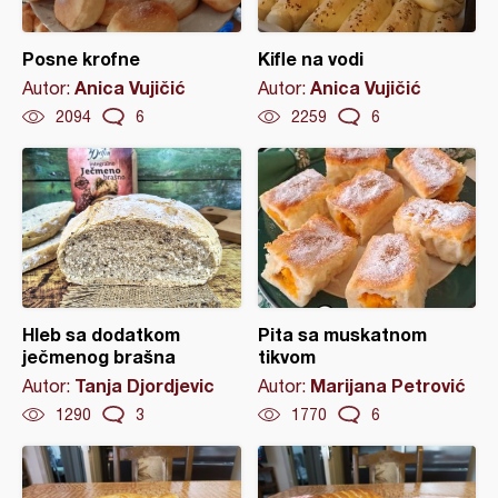
Posne krofne
Kifle na vodi
Anica Vujičić
Anica Vujičić
Autor:
Autor:
2094
6
2259
6
Hleb sa dodatkom
Pita sa muskatnom
ječmenog brašna
tikvom
Tanja Djordjevic
Marijana Petrović
Autor:
Autor:
1290
3
1770
6