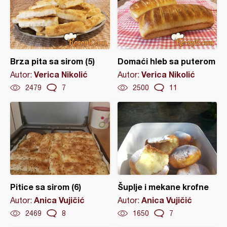
Brza pita sa sirom (5)
Domaći hleb sa puterom
Verica Nikolić
Verica Nikolić
Autor:
Autor:
2479
7
2500
11
Pitice sa sirom (6)
Šuplje i mekane krofne
Anica Vujičić
Anica Vujičić
Autor:
Autor:
2469
8
1650
7