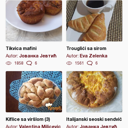
Tikvica mafini
Trouglići sa sirom
Јованка Јевтић
Eva Zelenka
Autor:
Autor:
1858
6
1561
6
Kiflice sa viršlom (3)
Italijanski seoski sendvič
Valentina Milicevic
Јованка Јевтић
Autor:
Autor: