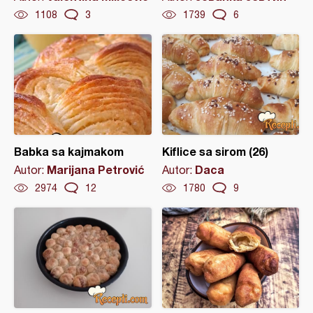
1108
3
1739
6
Babka sa kajmakom
Kiflice sa sirom (26)
Marijana Petrović
Daca
Autor:
Autor:
2974
12
1780
9