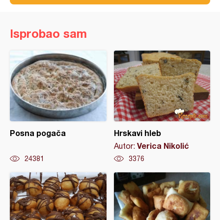
Isprobao sam
Posna pogača
Hrskavi hleb
Verica Nikolić
Autor:
24381
3376