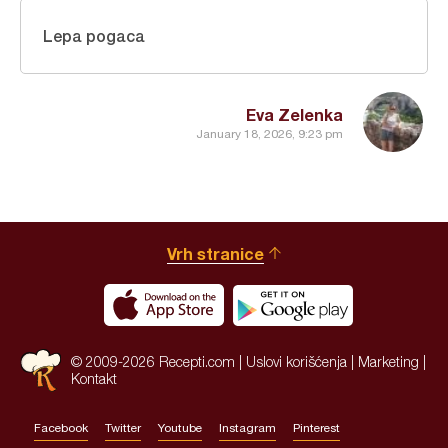
Lepa pogaca
Eva Zelenka
January 18, 2026, 9:23 pm
Vrh stranice
© 2009-2026 Recepti.com |
Uslovi korišćenja
|
Marketing
|
Kontakt
Facebook
Twitter
Youtube
Instagram
Pinterest