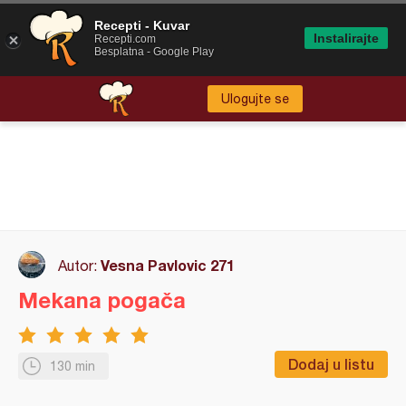
Recepti - Kuvar
Instalirajte
Recepti.com
Besplatna - Google Play
Ulogujte se
Vesna Pavlovic 271
Autor:
Mekana pogača
Dodaj u listu
130 min