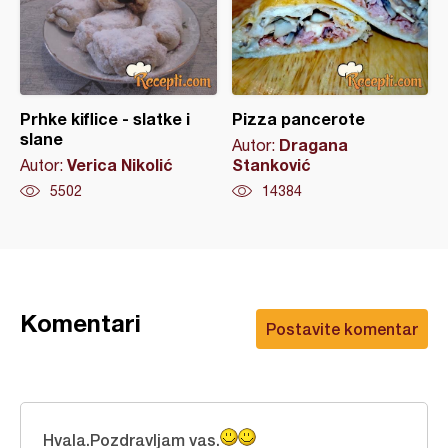
Prhke kiflice - slatke i
Pizza pancerote
slane
Dragana
Autor:
Verica Nikolić
Stanković
Autor:
5502
14384
Komentari
Postavite komentar
Hvala.Pozdravljam vas.