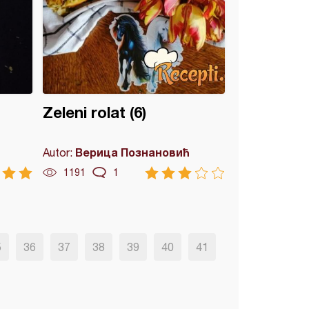
Zeleni rolat (6)
Верица Познановић
Autor:
1191
1
5
36
37
38
39
40
41