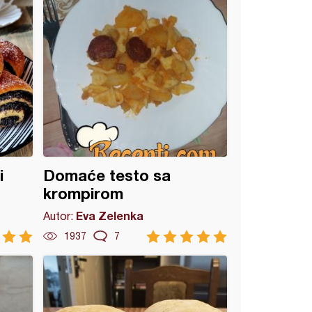
i
Domaće testo sa
krompirom
Eva Zelenka
Autor:
1937
7