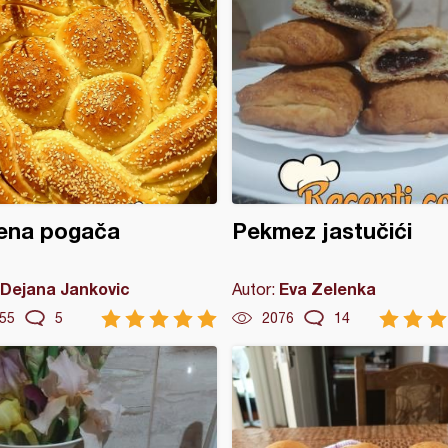
tena pogača
Pekmez jastučići
Dejana Jankovic
Eva Zelenka
Autor:
55
5
2076
14