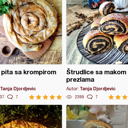
 pita sa krompirom
Štrudlice sa makom 
prezlama
Tanja Djordjevic
Tanja Djordjevic
Autor:
37
7
2399
7