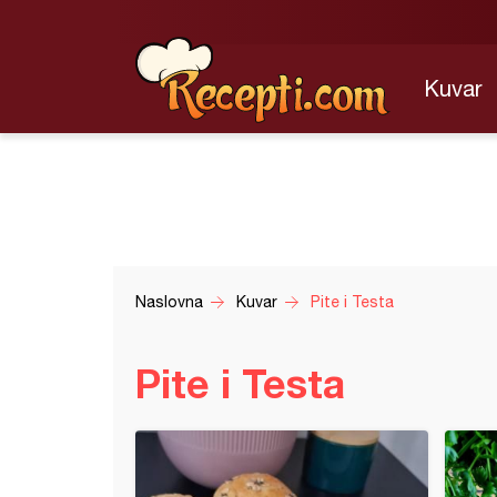
Kuvar
Naslovna
Kuvar
Pite i Testa
Pite i Testa
e testo sa krompirom