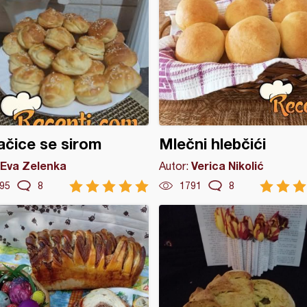
čice se sirom
Mlečni hlebčići
Eva Zelenka
Verica Nikolić
Autor:
95
8
1791
8