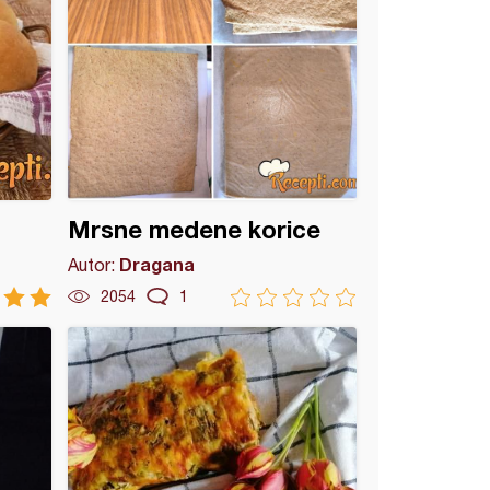
Mrsne medene korice
Dragana
Autor:
2054
1