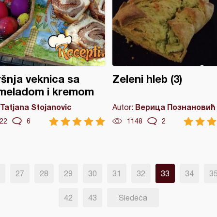
šnja veknica sa
Zeleni hleb (3)
meladom i kremom
Tatjana Stojanovic
Верица Познановић
Autor:
22
6
1148
2
27
28
29
30
31
32
33
34
3
42
43
Sledeća