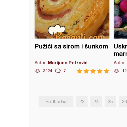
Pužići sa sirom i šunkom
Uskr
mar
Marijana Petrović
Autor:
Autor:
3924
7
12
Prethodna
23
24
25
26