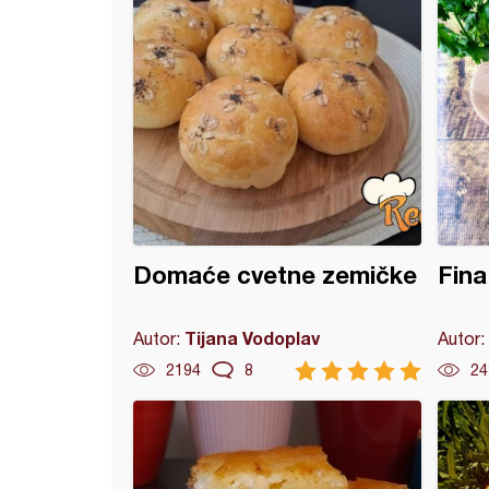
Domaće cvetne zemičke
Fina
Tijana Vodoplav
Autor:
Autor:
2194
8
24
 lepinje za sendviče