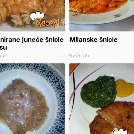
nirane juneće šnicle
Milanske šnicle
su
jela
Glavna jela