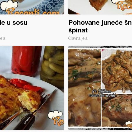
le u sosu
Pohovane juneće šni
špinat
jela
Glavna jela