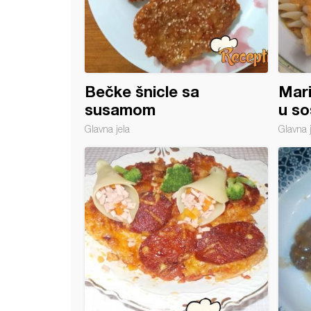
Bečke šnicle sa
Mari
susamom
u so
Glavna jela
Glavna 
 šnicle