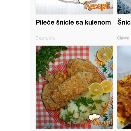
Pileće šnicle sa kulenom
Šnic
Glavna jela
Glavna 
ane šnicle (4)