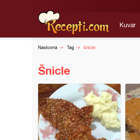
Kuvar
Naslovna
Tag
šnicle
Šnicle
irano svinjsko meso sa šampinjonima