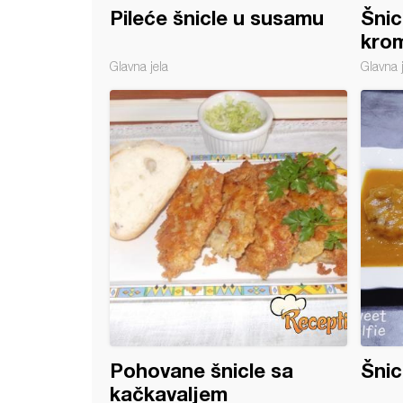
Pileće šnicle u susamu
Šnic
kro
Glavna jela
Glavna 
ske šnicle punjene kiselim kupusom
Pohovane šnicle sa
Šnic
kačkavaljem