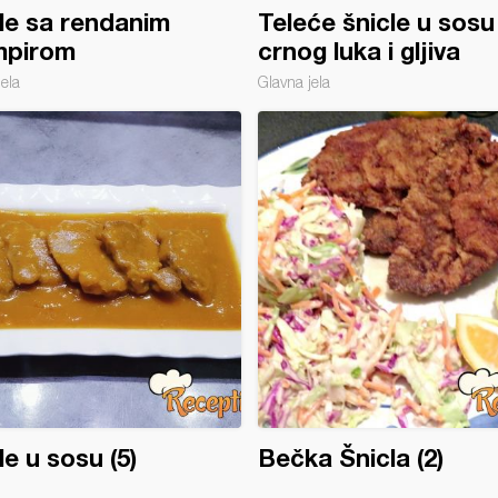
le sa rendanim
Teleće šnicle u sosu
mpirom
crnog luka i gljiva
jela
Glavna jela
le u sosu (5)
Bečka Šnicla (2)