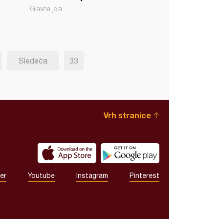
Glavna jela
Sledeća
33
Vrh stranice
er
Youtube
Instagram
Pinterest