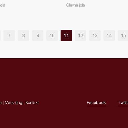
jela
Glavna jela
7
8
9
10
11
12
13
14
15
ja
|
Marketing
|
Kontakt
Facebook
Twitt