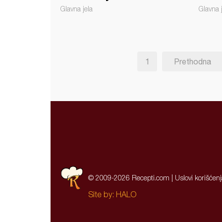
Glavna jela
Glavna 
1
Prethodna
© 2009-2026 Recepti.com |
Uslovi korišćen
Site by:
HALO