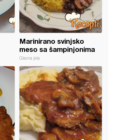
Marinirano svinjsko
meso sa šampinjonima
Glavna jela