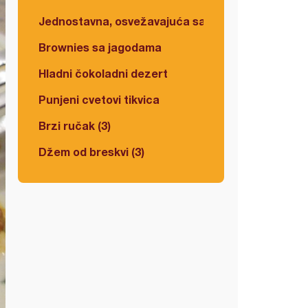
Jednostavna, osvežavajuća salata
Brownies sa jagodama
Hladni čokoladni dezert
Punjeni cvetovi tikvica
Brzi ručak (3)
Džem od breskvi (3)