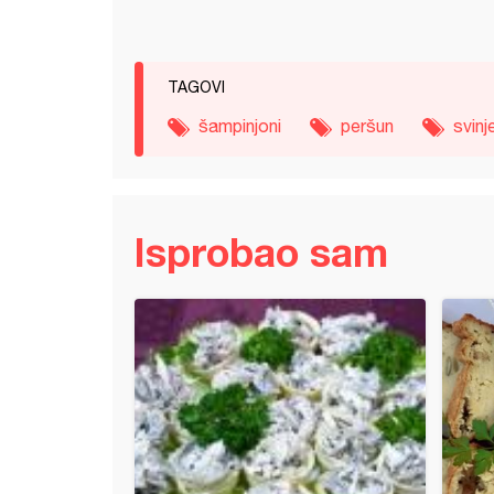
TAGOVI
šampinjoni
peršun
svinj
Isprobao sam
 leves *supa sa čigama*