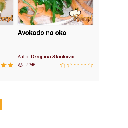
Avokado na oko
Dragana Stanković
Autor:
3245