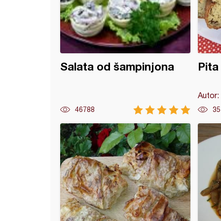
Salata od šampinjona
Pita
Autor:
46788
35
ado na oko