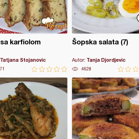
 sa karfiolom
Šopska salata (7)
Tatjana Stojanovic
Tanja Djordjevic
Autor:
71
4628