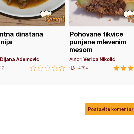
ntna dinstana
Pohovane tikvice
nija
punjene mlevenim
mesom
Dijana Ademovic
Verica Nikolić
Autor:
12
4794
Postavite komentar