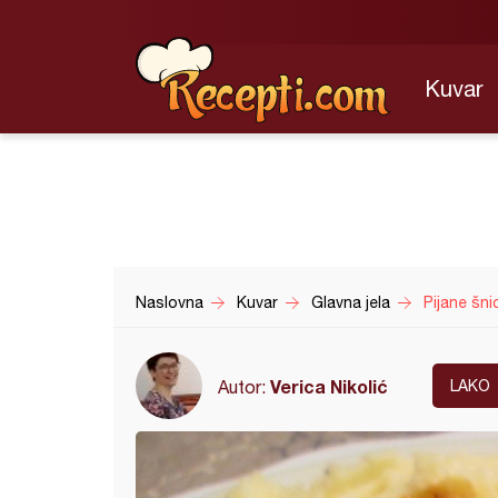
Kuvar
Naslovna
Kuvar
Glavna jela
Pijane šni
Verica Nikolić
Autor:
LAKO