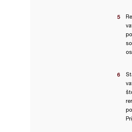
Re
va
po
so
os
St
va
št
re
po
Pr