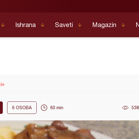
Ishrana
Saveti
Magazin
cle
6
OSOBA
60 min
538