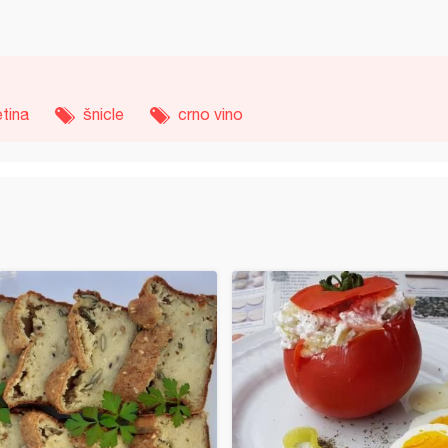
etina
šnicle
crno vino