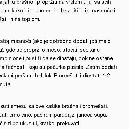
aljati u brašno i propržiti na vrelom ulju, sa svih
rana, kako bi porumenele. Izvaditi ih iz masnoće i
žati ih na toplom.
istoj masnoći (ako je potrebno dodati još malo
ja), gde se propržilo meso, staviti iseckane
mpinjone i pustiti da se dinstaju, dok ne ostane
la tečnosti, koju su pečurke pustile. Zatim dodati
eckani peršun i beli luk. Promešati i dinstati 1-2
nuta.
suti smesu sa dve kašike brašna i promešati.
pati crno vino, pasirani paradajz, juneću supu,
činiti po ukusu i, kratko, prokuvati.