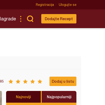
Registracija
Ulogujte se
Nagrade
Dodajte Recept
Dodaj u listu
85
Najnoviji
Najpopularniji