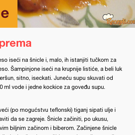
le
iprema
so iseći na šnicle i, malo, ih istanjiti tučkom za
so. Šampinjone iseći na krupnije listiće, a beli luk
peršun, sitno, iseckati. Juneću supu skuvati od
0 ml vode i jedne kockice za goveđu supu.
veći (po mogućstvu teflonski) tiganj sipati ulje i
aviti da se zagreje. Šnicle začiniti, po ukusu,
vim biljnim začinom i biberom. Začinjene šnicle