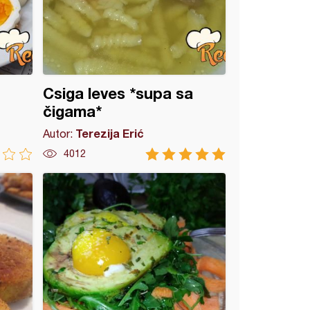
Csiga leves *supa sa
čigama*
Terezija Erić
Autor:
4012