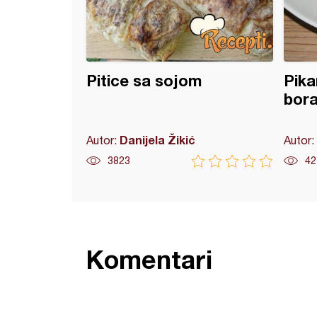
Pitice sa sojom
Pika
bora
Danijela Žikić
Autor:
Autor:
3823
42
Komentari