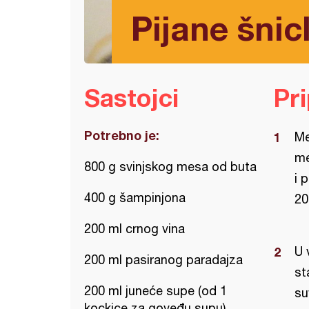
Pijane šnic
Sastojci
Pr
Potrebno je:
Me
me
800 g svinjskog mesa od buta
i 
400 g šampinjona
20
200 ml crnog vina
U 
200 ml pasiranog paradajza
st
200 ml juneće supe (od 1
su
kockice za goveđu supu)