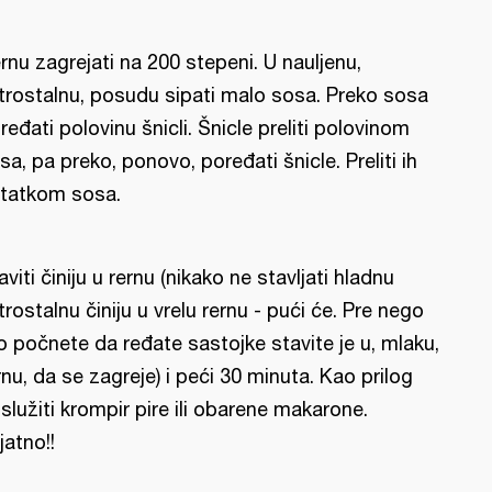
rnu zagrejati na 200 stepeni. U nauljenu,
trostalnu, posudu sipati malo sosa. Preko sosa
ređati polovinu šnicli. Šnicle preliti polovinom
sa, pa preko, ponovo, poređati šnicle. Preliti ih
tatkom sosa.
aviti činiju u rernu (nikako ne stavljati hladnu
trostalnu činiju u vrelu rernu - pući će. Pre nego
o počnete da ređate sastojke stavite je u, mlaku,
rnu, da se zagreje) i peći 30 minuta. Kao prilog
služiti krompir pire ili obarene makarone.
ijatno!!