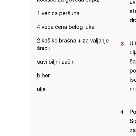
uv
st
1 vezica peršuna
dr
4 veća čena belog luka
2 kašike brašna + za valjanje
U 
šnicli
ul
ša
suvi biljni začin
po
biber
is
mi
ulje
Po
Si
za