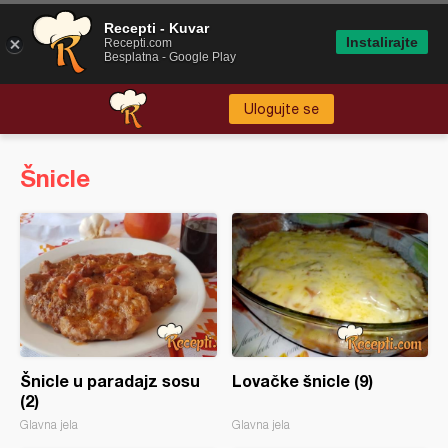
Recepti - Kuvar
Instalirajte
Recepti.com
Besplatna - Google Play
Ulogujte se
Šnicle
Šnicle u paradajz sosu
Lovačke šnicle (9)
(2)
Glavna jela
Glavna jela