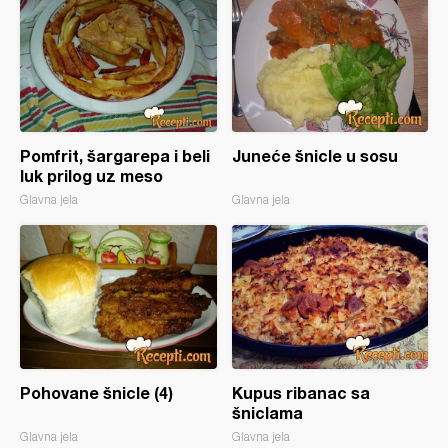
Pomfrit, šargarepa i beli
Juneće šnicle u sosu
luk prilog uz meso
Glavna jela
Glavna jela
Pohovane šnicle (4)
Kupus ribanac sa
šniclama
Glavna jela
Glavna jela