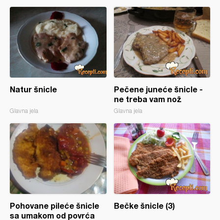
Natur šnicle
Pečene juneće šnicle -
ne treba vam nož
Glavna jela
Glavna jela
Pohovane pileće šnicle
Bečke šnicle (3)
sa umakom od povrća