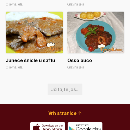
Glavna jela
Glavna jela
Juneće šnicle u saftu
Osso buco
Glavna jela
Glavna jela
Učitajte još...
Vrh stranice