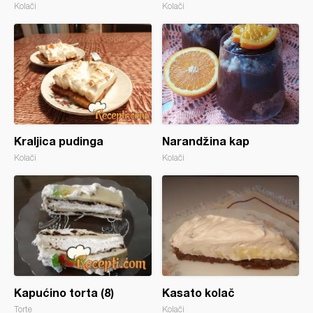
Kolači
Kolači
Kraljica pudinga
Narandžina kap
Kolači
Kolači
Kapućino torta (8)
Kasato kolač
Torte
Kolači