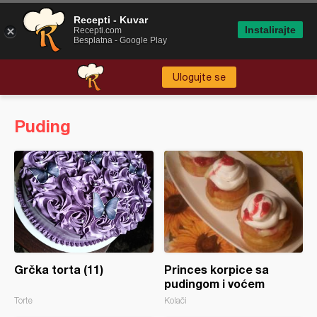
Recepti - Kuvar
Instalirajte
Recepti.com
Besplatna - Google Play
Ulogujte se
Puding
Grčka torta (11)
Princes korpice sa
pudingom i voćem
Torte
Kolači