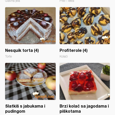
Glavna jela
Pite i Testa
Nesquik torta (4)
Profiterole (4)
Torte
Kolači
Slatkiš s jabukama i
Brzi kolač sa jagodama i
pudingom
piškotama