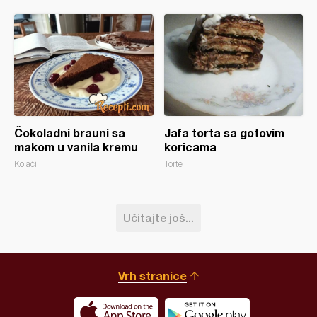
Čokoladni brauni sa
Jafa torta sa gotovim
makom u vanila kremu
koricama
Kolači
Torte
Učitajte još...
Vrh stranice