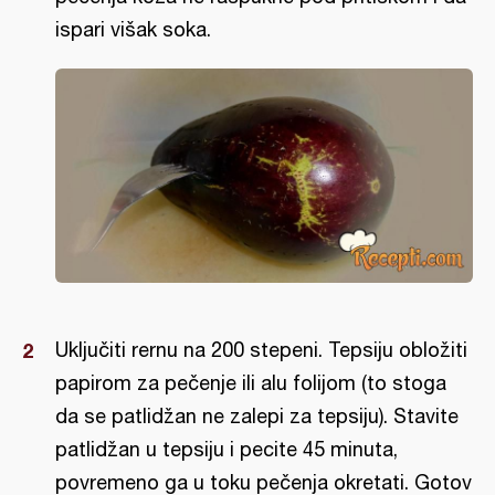
ispari višak soka.
Uključiti rernu na 200 stepeni. Tepsiju obložiti
papirom za pečenje ili alu folijom (to stoga
da se patlidžan ne zalepi za tepsiju). Stavite
patlidžan u tepsiju i pecite 45 minuta,
povremeno ga u toku pečenja okretati. Gotov