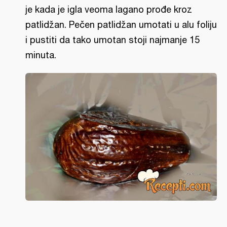
je kada je igla veoma lagano prođe kroz
patlidžan. Pečen patlidžan umotati u alu foliju
i pustiti da tako umotan stoji najmanje 15
minuta.