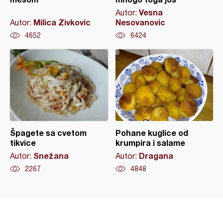
Vesna
Autor:
Milica Zivkovic
Nesovanovic
Autor:
4652
6424
Špagete sa cvetom
Pohane kuglice od
tikvice
krumpira i salame
Snežana
Dragana
Autor:
Autor:
2267
4848