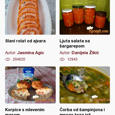
Slani rolat od ajvara
Ljuta salata sa
šargarepom
Jasmina Agic
Danijela Žikić
Autor:
Autor:
204620
12943
Korpice s mlevenim
Čorba od šampinjona i
mesom
mnogo toga još