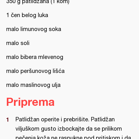
350 g patlidžana (1 kom)
1 čen belog luka
malo limunovog soka
malo soli
malo bibera mlevenog
malo peršunovog lišća
malo maslinovog ulja
Priprema
Patlidžan operite i prebrišite. Patlidžan
viljuškom gusto izbockajte da se prilikom
pečenja koža ne raspukne pod pritiskom i da