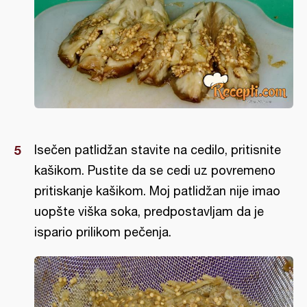
Isečen patlidžan stavite na cedilo, pritisnite
kašikom. Pustite da se cedi uz povremeno
pritiskanje kašikom. Moj patlidžan nije imao
uopšte viška soka, predpostavljam da je
ispario prilikom pečenja.