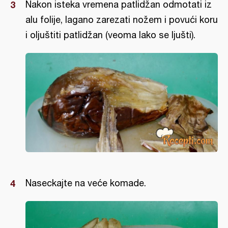
Nakon isteka vremena patlidžan odmotati iz
alu folije, lagano zarezati nožem i povući koru
i oljuštiti patlidžan (veoma lako se ljušti).
Naseckajte na veće komade.