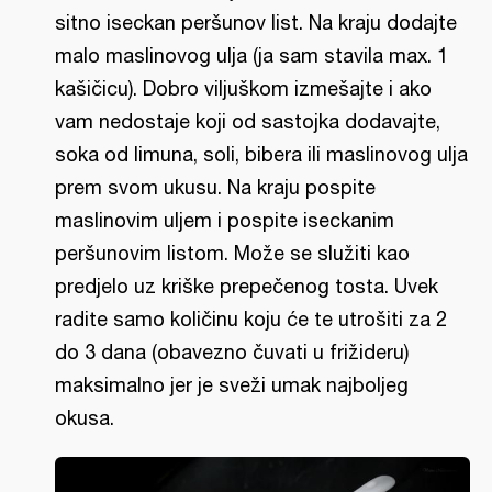
sitno iseckan peršunov list. Na kraju dodajte
malo maslinovog ulja (ja sam stavila max. 1
kašičicu). Dobro viljuškom izmešajte i ako
vam nedostaje koji od sastojka dodavajte,
soka od limuna, soli, bibera ili maslinovog ulja
prem svom ukusu. Na kraju pospite
maslinovim uljem i pospite iseckanim
peršunovim listom. Može se služiti kao
predjelo uz kriške prepečenog tosta. Uvek
radite samo količinu koju će te utrošiti za 2
do 3 dana (obavezno čuvati u frižideru)
maksimalno jer je sveži umak najboljeg
okusa.