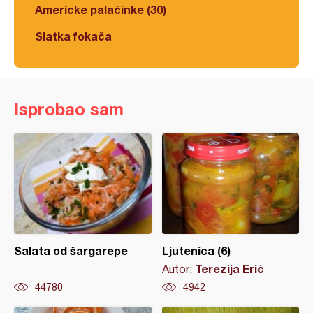
Americke palačinke (30)
Slatka fokača
Isprobao sam
Salata od šargarepe
Ljutenica (6)
Terezija Erić
Autor:
44780
4942