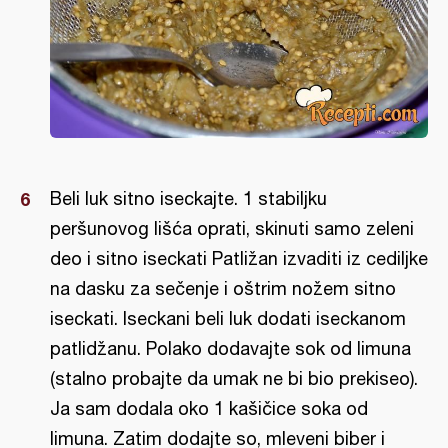
Beli luk sitno iseckajte. 1 stabiljku
peršunovog lišća oprati, skinuti samo zeleni
deo i sitno iseckati Patližan izvaditi iz cediljke
na dasku za sečenje i oštrim nožem sitno
iseckati. Iseckani beli luk dodati iseckanom
patlidžanu. Polako dodavajte sok od limuna
(stalno probajte da umak ne bi bio prekiseo).
Ja sam dodala oko 1 kašičice soka od
limuna. Zatim dodajte so, mleveni biber i