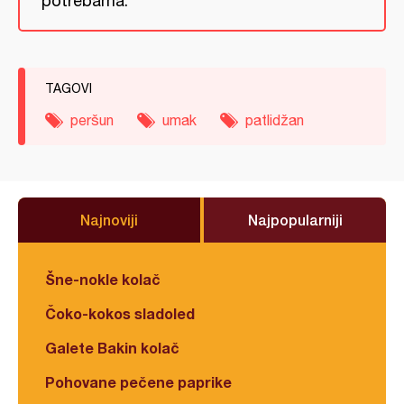
potrebama.
TAGOVI
peršun
umak
patlidžan
Najnoviji
Najpopularniji
Šne-nokle kolač
Čoko-kokos sladoled
Galete Bakin kolač
Pohovane pečene paprike