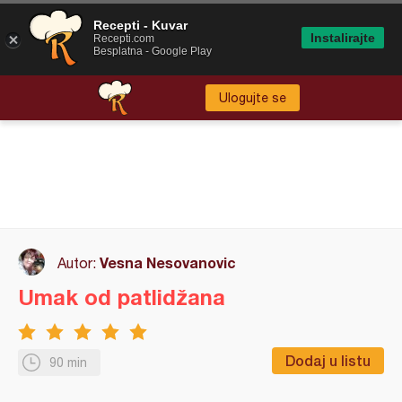
Recepti - Kuvar
Instalirajte
Recepti.com
Besplatna - Google Play
Ulogujte se
Vesna Nesovanovic
Autor:
Umak od patlidžana
Dodaj u listu
90 min