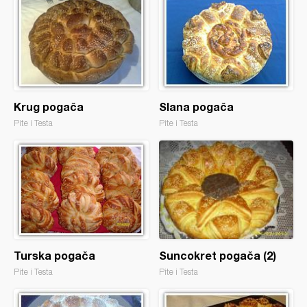
Krug pogača
Slana pogača
Pite i Testa
Pite i Testa
Turska pogača
Suncokret pogača (2)
Pite i Testa
Pite i Testa