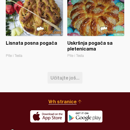
Lisnata posna pogača
Uskršnja pogača sa
pletenicama
Pite i Testa
Pite i Testa
Učitajte još...
Vrh stranice