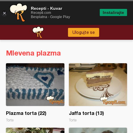
Recepti - Kuvar
Instalirajte
Recepti.com
Besplatna - Google Play
Ulogujte se
Mlevena plazma
Plazma torta (22)
Jaffa torta (13)
Torte
Torte