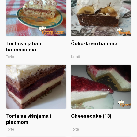
Torta sa jafom i
Čoko-krem banana
bananicama
Torte
Kolači
Torta sa višnjama i
Cheesecake (13)
plazmom
Torte
Torte