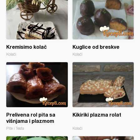
Kremisimo kolač
Kuglice od breskve
Kolači
Kolači
Prelivena rol pita sa
Kikiriki plazma rolat
višnjama i plazmom
Pite i Testa
Kolači