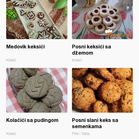
Medovik keksići
Posni keksići sa
džemom
Kolači
Kolači
Kolačići sa pudingom
Posni slani keks sa
semenkama
Kolači
Pite i Testa