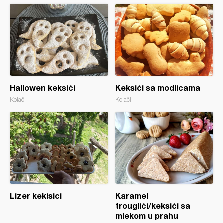
Hallowen keksići
Keksići sa modlicama
Kolači
Kolači
Lizer kekisici
Karamel
trouglići/keksići sa
mlekom u prahu