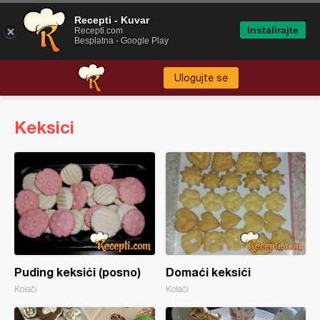
Recepti - Kuvar
Instalirajte
Recepti.com
Besplatna - Google Play
Ulogujte se
Keksici
Puding keksići (posno)
Domaći keksići
Kolači
Kolači