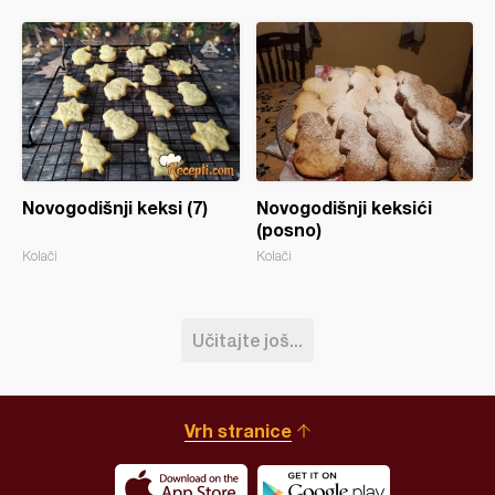
Novogodišnji keksi (7)
Novogodišnji keksići
(posno)
Kolači
Kolači
Učitajte još...
Vrh stranice