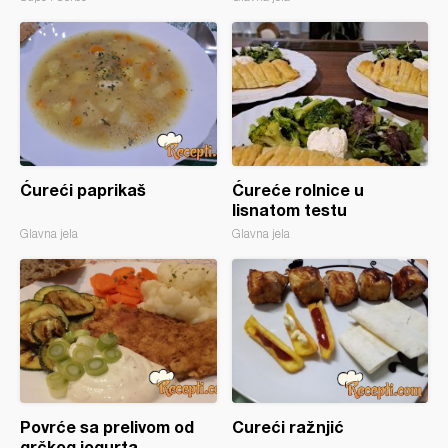
Ćureći paprikaš
Ćureće rolnice u
lisnatom testu
Glavna jela
Glavna jela
Povrće sa prelivom od
Cureći ražnjić
grčkog jogurta