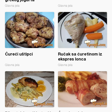
Glavna jela
Glavna jela
Ćureći uštipci
Ručak sa ćuretinom iz
ekspres lonca
Glavna jela
Glavna jela