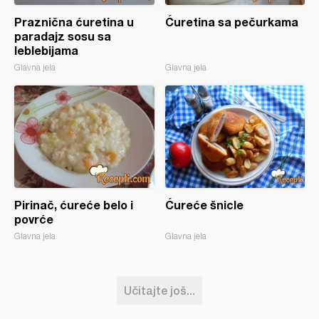
Praznična ćuretina u
Ćuretina sa pečurkama
paradajz sosu sa
leblebijama
Glavna jela
Glavna jela
Pirinač, ćureće belo i
Ćureće šnicle
povrće
Glavna jela
Glavna jela
Učitajte još...