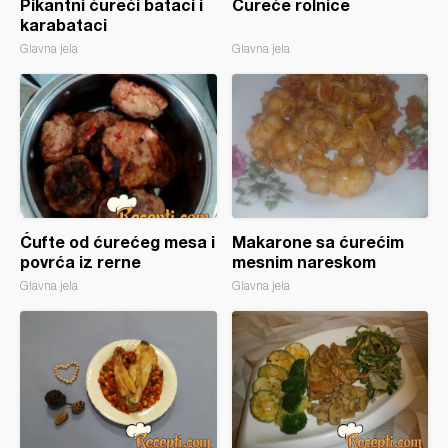
Pikantni ćureći bataci i
Ćureće rolnice
karabataci
Glavna jela
Glavna jela
Ćufte od ćurećeg mesa i
Makarone sa ćurećim
povrća iz rerne
mesnim nareskom
Glavna jela
Glavna jela