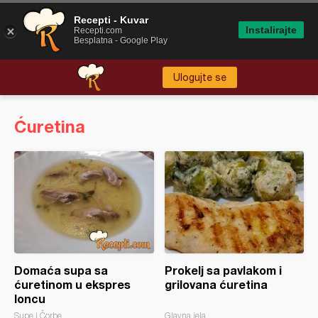
Recepti - Kuvar
Instalirajte
Recepti.com
Besplatna - Google Play
Ulogujte se
Ćuretina
Domaća supa sa
Prokelj sa pavlakom i
ćuretinom u ekspres
grilovana ćuretina
loncu
Supe i Čorbe
Glavna jela