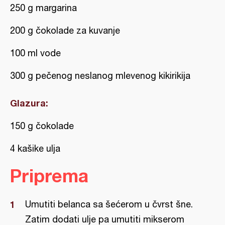
250 g margarina
200 g čokolade za kuvanje
100 ml vode
300 g pečenog neslanog mlevenog kikirikija
Glazura:
150 g čokolade
4 kašike ulja
Priprema
Umutiti belanca sa šećerom u čvrst šne.
Zatim dodati ulje pa umutiti mikserom