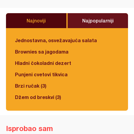
Najnoviji
Najpopularniji
Jednostavna, osvežavajuća salata
Brownies sa jagodama
Hladni čokoladni dezert
Punjeni cvetovi tikvica
Brzi ručak (3)
Džem od breskvi (3)
Isprobao sam