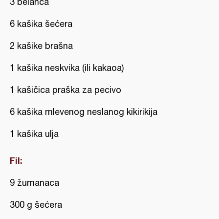
3 belanca
6 kašika šećera
2 kašike brašna
1 kašika neskvika (ili kakaoa)
1 kašičica praška za pecivo
6 kašika mlevenog neslanog kikirikija
1 kašika ulja
Fil:
9 žumanaca
300 g šećera