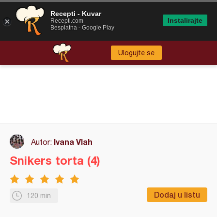
Recepti - Kuvar
Instalirajte
Recepti.com
Besplatna - Google Play
Ulogujte se
Ivana Vlah
Autor:
Snikers torta (4)
Dodaj u listu
120 min