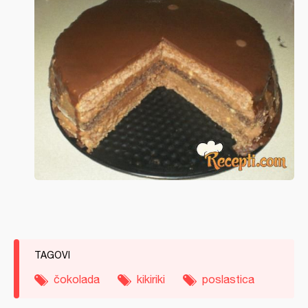
TAGOVI
čokolada
kikiriki
poslastica