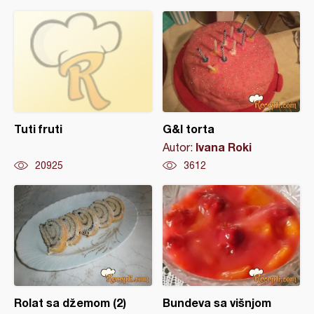
Tuti fruti
G&I torta
Ivana Roki
Autor:
20925
3612
Rolat sa džemom (2)
Bundeva sa višnjom