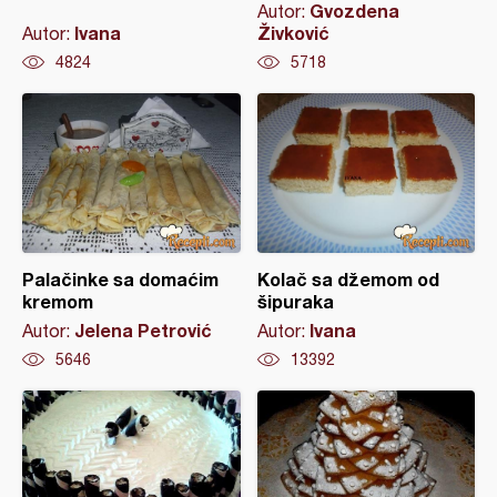
Gvozdena
Autor:
Ivana
Živković
Autor:
4824
5718
Palačinke sa domaćim
Kolač sa džemom od
kremom
šipuraka
Jelena Petrović
Ivana
Autor:
Autor:
5646
13392