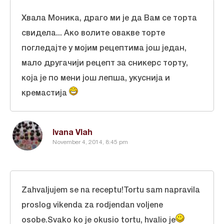
Хвала Моника, драго ми је да Вам се торта
свидела... Ако волите овакве торте
погледајте у мојим рецептима још један,
мало другачији рецепт за сникерс торту,
која је по мени још лепша, укуснија и
кремастија
Ivana Vlah
November 4, 2014, 8:45 pm
Zahvaljujem se na receptu!Tortu sam napravila
proslog vikenda za rodjendan voljene
osobe.Svako ko je okusio tortu, hvalio je