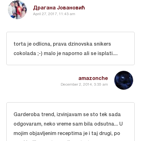
Драгана Јовановић
April 27, 2017, 11:43 am
torta je odlicna, prava dzinovska snikers
cokolada ;-) malo je naporno ali se isplati....
amazonche
December 2, 2014, 3:35 am
Garderoba trend, izvinjavam se sto tek sada
odgovaram, neko vreme sam bila odsutna... U
mojim objavljenim receptima je i taj drugi, po