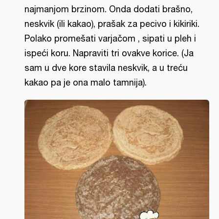
najmanjom brzinom. Onda dodati brašno,
neskvik (ili kakao), prašak za pecivo i kikiriki.
Polako promešati varjačom , sipati u pleh i
ispeći koru. Napraviti tri ovakve korice. (Ja
sam u dve kore stavila neskvik, a u treću
kakao pa je ona malo tamnija).